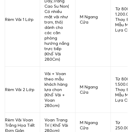
Dầy,Tráng
Cao Su Non(
Từ 800.
Có nhiều
1.200.0
mặt vải như
M Ngang
Rèm Vải 1 Lớp
Thay Đổ
trơn, thô)
Cửa
Mẫu Mã
dành cho
Lựa Ch
các căn
phòng
hướng nắng
trực tiếp
(Khổ Vải
280Cm)
Vải + Voan
theo mẫu
Từ 800.
khách hàng
1.500.0
M Ngang
Rèm Vải 2 Lớp
lựa chọn
Thay Đổ
Cửa
(Khổ Vải +
Mẫu Mã
Voan
Lựa Ch
280cm)
Rèm Vải Voan
Voan Trang
M Ngang
Từ
Trắng Họa Tiết
Trí ( Khổ Vải
Cửa
250.000
Đơn Giản
280cm)