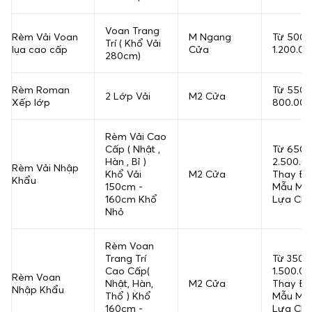
Voan Trang
Rèm Vải Voan
M Ngang
Từ 500.
Trí ( Khổ Vải
lụa cao cấp
Cửa
1.200.00
280cm)
Rèm Roman
Từ 550.
2 Lớp Vải
M2 Cửa
Xếp lớp
800.000
Rèm Vải Cao
Cấp ( Nhật ,
Từ 650.
Hàn , Bỉ )
2.500.0
Rèm Vải Nhập
Khổ Vải
M2 Cửa
Thay Đổ
Khẩu
150cm -
Mẫu Mã
160cm Khổ
Lựa Ch
Nhỏ
Rèm Voan
Trang Trí
Từ 350.
Cao Cấp(
1.500.0
Rèm Voan
Nhật, Hàn,
M2 Cửa
Thay Đổ
Nhập Khẩu
Thổ ) Khổ
Mẫu Mã
160cm -
Lựa Ch