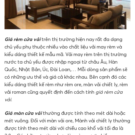
Giá rèm cửa vải
trên thị trường hiện nay rất đa dạng
chủ yếu phụ thuộc nhiều vào chất liệu vải may rèm và
kiểu dáng thiết kế mẫu mã. Vải may rèm trên thị trường
nước ta chủ yếu được nhập ngoại từ châu Âu, Hàn
Quốc, Nhật Bản, Úc, Đài Loan,… Mỗi dòng sản phẩm sẽ
có những ưu thế và giá cả khác nhau. Bên cạnh đó các
kiểu dáng thiết kế rèm như rèm ore, màn vải chiết ly, rèm
vải roman cũng quyết định đến cách tính
giá rèm cửa
vải
.
Giá màn cửa vải
thường được tính theo mét dài hoặc
mét vuông. Đối với màn vải ore, Mành vải chiết ly thường
được tính theo mét dài với chiều cao khổ vải tối đa là