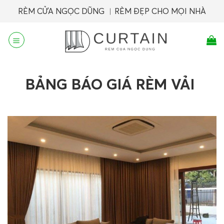
Skip
RÈM CỬA NGỌC DŨNG ︱RÈM ĐẸP CHO MỌI NHÀ
to
content
BẢNG BÁO GIÁ RÈM VẢI