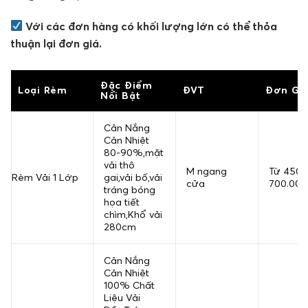
Với các đơn hàng có khối lượng lớn có thể thỏa
thuận lại đơn giá.
Đặc Điểm
Loại Rèm
ĐVT
Đơn Giá
Nổi Bật
Cản Nắng
Cản Nhiệt
80-90%,mặt
vải thô
M ngang
Từ 450.
Rèm Vải 1 Lớp
gai,vải bố,vải
cửa
700.000
tráng bóng
họa tiết
chìm,Khổ vải
280cm
Cản Nắng
Cản Nhiệt
100% Chất
Liệu Vải