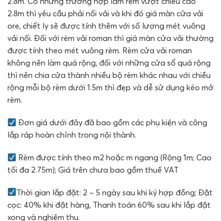
2.8m. Có những trường hợp làm rèm vượt chiều cao
2.8m thì yêu cầu phải nối vải và khi đó giá màn cửa vải
ore, chiết ly sẽ được tính thêm với số lượng mét vuông
vải nối. Đối với rèm vải roman thì giá màn cửa vải thường
được tính theo mét vuông rèm. Rèm cửa vải roman
không nên làm quá rộng, đối với những cửa sổ quá rộng
thì nên chia cửa thành nhiều bộ rèm khác nhau với chiều
rộng mỗi bộ rèm dưới 1.5m thì đẹp và dễ sử dụng kéo mở
rèm.
Đơn giá dưới đây đã bao gồm các phụ kiện và công
lắp ráp hoàn chỉnh trong nội thành.
Rèm được tính theo m2 hoặc m ngang (Rộng 1m; Cao
tối đa 2.75m); Giá trên chưa bao gồm thuế VAT
Thời gian lắp đặt: 2 – 5 ngày sau khi ký hợp đồng; Đặt
cọc: 40% khi đặt hàng, Thanh toán 60% sau khi lắp đặt
xong và nghiệm thu.