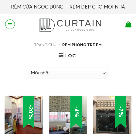
Skip
RÈM CỬA NGỌC DŨNG ︱RÈM ĐẸP CHO MỌI NHÀ
to
content
TRANG CHỦ
/
RÈM PHÒNG TRẺ EM
LỌC
-20%
-4%
-7%