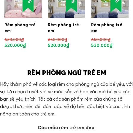
Rèm phòng trẻ
Rèm phòng trẻ
Rèm phòng trẻ
em
em
em
650.000
₫
650.000
₫
650.000
₫
520.000
₫
520.000
₫
530.000
₫
RÈM PHÒNG NGỦ TRẺ EM
Hãy khám phá về các loại rèm cho phòng ngủ của bé yêu, với
sự lựa chọn tuyệt vời về màu sắc và hoa văn mà bé yêu của
bạn sẽ yêu thích. Tất cả các sản phẩm rèm của chúng tôi
được thực hiện để đảm bảo về độ bền đặc biệt và các tính
năng an toàn cho trẻ em.
Các mẫu rèm trẻ em đẹp: