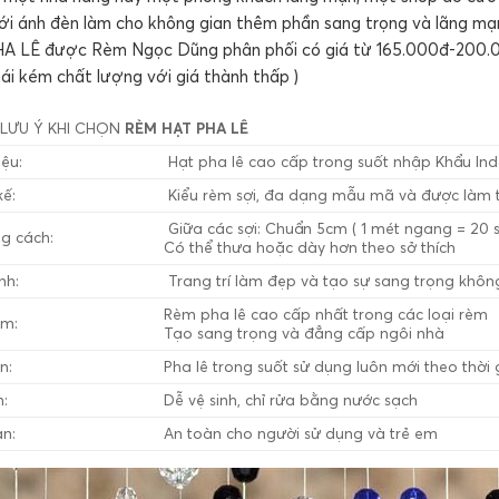
ới ánh đèn làm cho không gian thêm phần sang trọng và lãng mạ
 LÊ được Rèm Ngọc Dũng phân phối có giá từ 165.000đ-200.000 1
ái kém chất lượng với giá thành thấp )
LƯU Ý KHI CHỌN
RÈM HẠT PHA LÊ
ệu:
Hạt pha lê cao cấp trong suốt nhập Khẩu In
kế:
Kiểu rèm sợi, đa dạng mẫu mã và được làm 
Giữa các sợi: Chuẩn 5cm ( 1 mét ngang = 20 s
g cách:
Có thể thưa hoặc dày hơn theo sở thích
nh:
Trang trí làm đẹp và tạo sự sang trọng khôn
Rèm pha lê cao cấp nhất trong các loại rèm
ểm:
Tạo sang trọng và đẳng cấp ngôi nhà
n:
Pha lê trong suốt sử dụng luôn mới theo thời 
:
Dễ vệ sinh, chỉ rửa bằng nước sạch
n:
An toàn cho người sử dụng và trẻ em