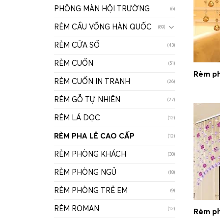
PHÔNG MÀN HỘI TRƯỜNG
(6)
RÈM CẦU VỒNG HÀN QUỐC
(89)
RÈM CỬA SỔ
(43)
RÈM CUỐN
(51)
Rèm ph
RÈM CUỐN IN TRANH
(26)
RÈM GỖ TỰ NHIÊN
(27)
RÈM LÁ DỌC
(12)
RÈM PHA LÊ CAO CẤP
(12)
RÈM PHÒNG KHÁCH
(38)
RÈM PHÒNG NGỦ
(18)
RÈM PHÒNG TRẺ EM
(9)
RÈM ROMAN
(12)
Rèm ph