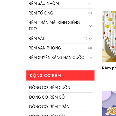
RÈM SÁO NHÔM
(12)
RÈM TỔ ONG
(33)
RÈM TRẦN MÁI KÍNH GIẾNG
(11)
TRỜI
RÈM VẢI
(117)
RÈM VĂN PHÒNG
(48)
RÈM XUYÊN SÁNG HÀN QUỐC
(8)
Rèm ph
ĐỘNG CƠ RÈM
ĐỘNG CƠ RÈM CUỐN
ĐỘNG CƠ RÈM GỖ
ĐỘNG CƠ RÈM TRẦN