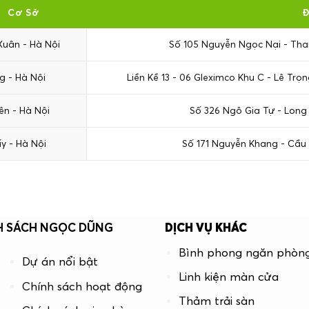
Cơ Sở
Đ
uân - Hà Nội
Số 105 Nguyễn Ngọc Nại - Tha
 - Hà Nội
Liền Kề 13 - 06 Gleximco Khu C - Lê Tr
ên - Hà Nội
Số 326 Ngô Gia Tự - Long
y - Hà Nội
Số 171 Nguyễn Khang - Cầu 
H SÁCH NGỌC DŨNG
DỊCH VỤ KHÁC
Bình phong ngăn phòn
Dự án nổi bật
Linh kiện màn cửa
Chính sách hoạt động
Thảm trải sàn