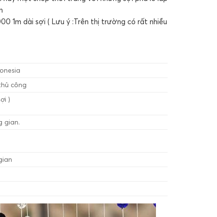
n
m dài sợi ( Lưu ý :Trên thị trường có rất nhiều
donesia
thủ công
ợi )
g gian.
gian