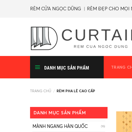
Skip
RÈM CỬA NGỌC DŨNG ︱RÈM ĐẸP CHO MỌI
to
content
TRANG C
DANH MỤC SẢN PHẨM
TRANG CHỦ
/
RÈM PHA LÊ CAO CẤP
DANH MỤC SẢN PHẨM
MÀNH NGANG HÀN QUỐC
(16)