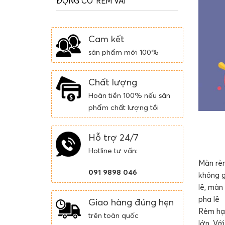
ĐỘNG CƠ RÈM VẢI
Cam kết
sản phẩm mới 100%
Chất lượng
Hoàn tiền 100% nếu sản
phẩm chất lượng tồi
Hỗ trợ 24/7
Hotline tư vấn:
Màn rèm
091 9898 046
không g
lê, màn
pha lê
Giao hàng đúng hẹn
Rèm hạt
trên toàn quốc
lớn, Vớ