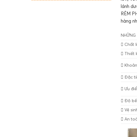
lánh dư
RÈM PHA
hàng nh
NHỮNG 
Chất li
Thiết 
Khoản
Đặc tí
Ưu đi
Độ bề
Vệ sinh
An toà