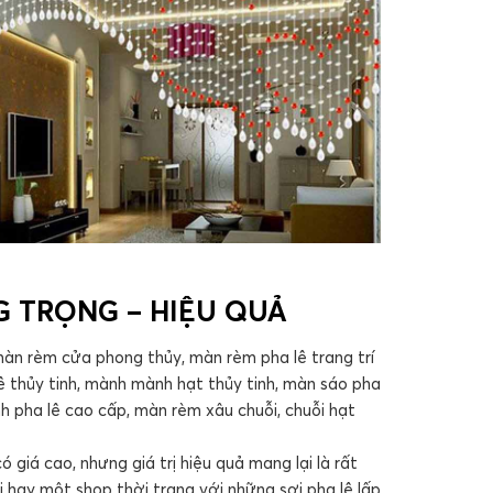
NG TRỌNG – HIỆU QUẢ
màn rèm cửa phong thủy, màn rèm pha lê trang trí
ê thủy tinh, mành mành hạt thủy tinh, màn sáo pha
h pha lê cao cấp, màn rèm xâu chuỗi, chuỗi hạt
giá cao, nhưng giá trị hiệu quả mang lại là rất
hay một shop thời trang với những sợi pha lê lấp