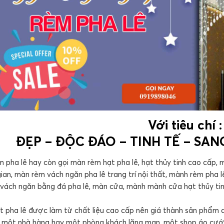
Với tiêu chí :
ĐẸP – ĐỘC ĐÁO – TINH TẾ – SA
 pha lê hay còn gọi màn rèm hạt pha lê, hạt thủy tinh cao cấp, 
ian, màn rèm vách ngăn pha lê trang trí nội thất, mành rèm pha l
 vách ngăn bằng đá pha lê, màn cửa, mành mành cửa hạt thủy tin
 pha lê được làm từ chất liệu cao cấp nên giá thành sản phẩm có 
i một nhà hàng hay một phòng khách lãng mạn, một shop áo cưới 