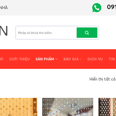
09
 NHÀ
Tìm
kiếm:
HỦ
GIỚI THIỆU
SẢN PHẨM
BÁO GIÁ
DỊCH VỤ
TIN
Hiển thị tất cả