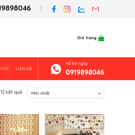
19898046
Giỏ hàng
Hỗ trợ ngay
 TỨC
LIÊN HỆ
0919898046
 12 kết quả