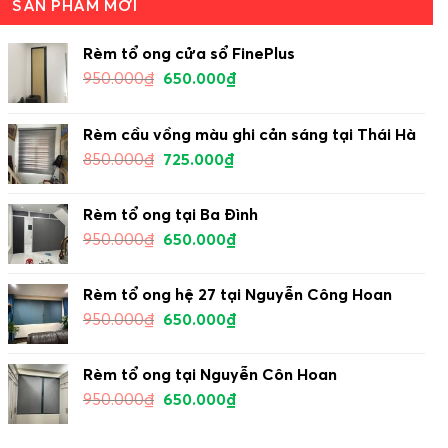
SẢN PHẨM MỚI
Rèm tổ ong cửa sổ FinePlus
950.000
₫
650.000
₫
Rèm cầu vồng màu ghi cản sáng tại Thái Hà
850.000
₫
725.000
₫
Rèm tổ ong tại Ba Đình
950.000
₫
650.000
₫
Rèm tổ ong hệ 27 tại Nguyễn Công Hoan
950.000
₫
650.000
₫
Rèm tổ ong tại Nguyễn Côn Hoan
950.000
₫
650.000
₫