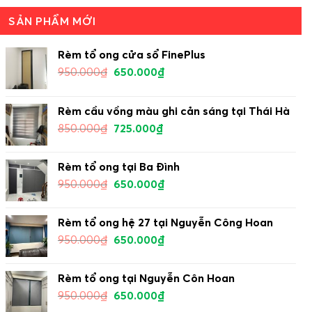
SẢN PHẨM MỚI
Rèm tổ ong cửa sổ FinePlus
950.000
₫
650.000
₫
Rèm cầu vồng màu ghi cản sáng tại Thái Hà
850.000
₫
725.000
₫
Rèm tổ ong tại Ba Đình
950.000
₫
650.000
₫
Rèm tổ ong hệ 27 tại Nguyễn Công Hoan
950.000
₫
650.000
₫
Rèm tổ ong tại Nguyễn Côn Hoan
950.000
₫
650.000
₫