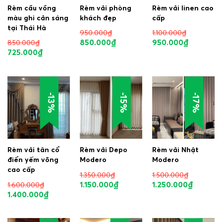
Rèm cầu vồng
Rèm vải phòng
Rèm vải linen cao
màu ghi cản sáng
khách đẹp
cấp
tại Thái Hà
950.000
₫
1.100.000
₫
850.000
₫
950.000
₫
850.000
₫
725.000
₫
-13%
-15%
-17%
Rèm vải tân cổ
Rèm vải Depo
Rèm vải Nhật
điển yếm võng
Modero
Modero
cao cấp
1.350.000
₫
1.500.000
₫
1.150.000
₫
1.250.000
₫
1.600.000
₫
1.400.000
₫