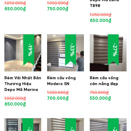
1.050.000
₫
1.050.000
₫
T898
850.000
₫
750.000
₫
1.050.000
₫
850.000
₫
-33%
-27%
-19%
Rèm Vải Nhật Bản
Rèm cầu vồng
Rèm cầu vồng
Thương Hiệu
Modero SN
cản nắng đẹp
Depo Mã Marina
1.050.000
₫
750.000
₫
700.000
₫
550.000
₫
1.050.000
₫
850.000
₫