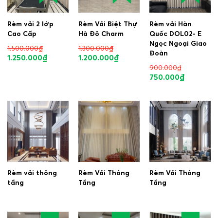
Rèm vải 2 lớp
Rèm Vải Biệt Thự
Rèm vải Hàn
Cao Cấp
Hà Đô Charm
Quốc DOL02- E
Ngọc Ngoại Giao
1.500.000
₫
1.300.000
₫
Đoàn
1.250.000
₫
1.200.000
₫
900.000
₫
750.000
₫
Rèm vải thông
Rèm Vải Thông
Rèm Vải Thông
tầng
Tầng
Tầng