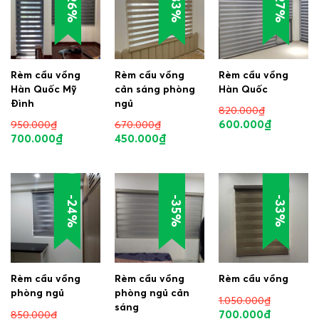
-26%
-33%
-27%
Rèm cầu vồng
Rèm cầu vồng
Rèm cầu vồng
Hàn Quốc Mỹ
cản sáng phòng
Hàn Quốc
Đình
ngủ
820.000
₫
600.000
₫
950.000
₫
670.000
₫
700.000
₫
450.000
₫
-24%
-35%
-33%
Rèm cầu vồng
Rèm cầu vồng
Rèm cầu vồng
phòng ngủ
phòng ngủ cản
1.050.000
₫
sáng
700.000
₫
850.000
₫