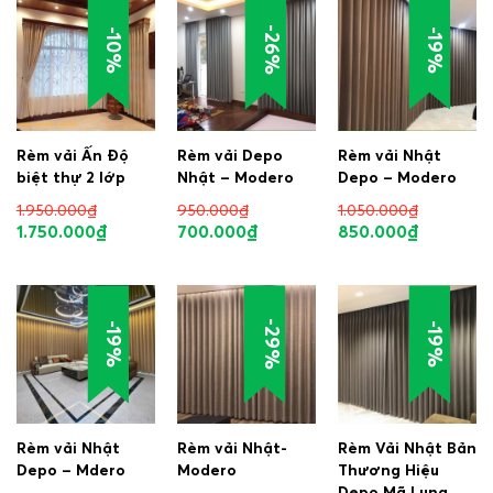
-26%
-10%
-19%
Rèm vải Ấn Độ
Rèm vải Depo
Rèm vải Nhật
biệt thự 2 lớp
Nhật – Modero
Depo – Modero
1.950.000
₫
950.000
₫
1.050.000
₫
1.750.000
₫
700.000
₫
850.000
₫
-29%
-19%
-19%
Rèm vải Nhật
Rèm vải Nhật-
Rèm Vải Nhật Bản
Depo – Mdero
Modero
Thương Hiệu
Depo Mã Luna