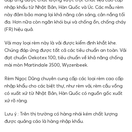
nhập khẩu từ Nhật Bản, Hàn Quốc và Úc. Các mẫu rèm
này đảm bảo mang lại khả năng cản sáng, cản nắng tối
đa. Hơn nữa còn ngăn khói bụi và chống ồn, chống cháy
(FR) hiệu quả.
Vải may loại rèm này là vải được kiểm định khắt khe.
Chúng đáp ứng được tất cả các tiêu chuẩn an toàn. Vải
đạt chuẩn Oekotex 100, tiêu chuẩn về khả năng chống
mài mòn Martindale 3500, Wyzenbeek.
Rèm Ngọc Dũng chuyên cung cấp các loại rèm cao cấp
nhập khẩu cho các biệt thự, như rèm vải, rèm cầu vồng
có xuất xứ từ Nhật Bản, Hàn Quốc có nguồn gốc xuất
xứ rõ ràng.
Lưu ý : Trên thị trường có hàng nhái kém chất lượng
được quảng cáo là hàng nhập khẩu.