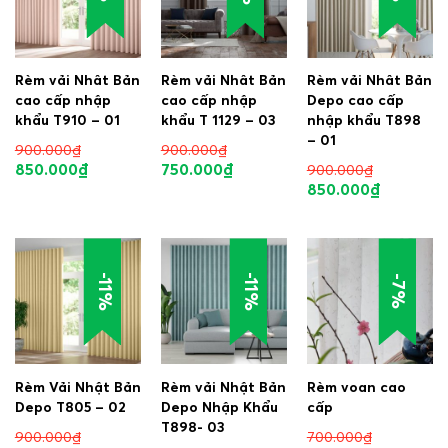
Rèm vải Nhât Bản
Rèm vải Nhât Bản
Rèm vải Nhât Bản
cao cấp nhập
cao cấp nhập
Depo cao cấp
khẩu T910 – 01
khẩu T 1129 – 03
nhập khẩu T898
– 01
900.000
₫
900.000
₫
850.000
₫
750.000
₫
900.000
₫
850.000
₫
-11%
-11%
-7%
Rèm Vải Nhật Bản
Rèm vải Nhật Bản
Rèm voan cao
Depo T805 – 02
Depo Nhập Khẩu
cấp
T898- 03
900.000
₫
700.000
₫