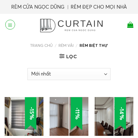
Skip
RÈM CỬA NGỌC DŨNG ︱RÈM ĐẸP CHO MỌI NHÀ
to
content
TRANG CHỦ
/
RÈM VẢI
/
RÈM BIỆT THỰ
LỌC
-14%
-15%
-11%