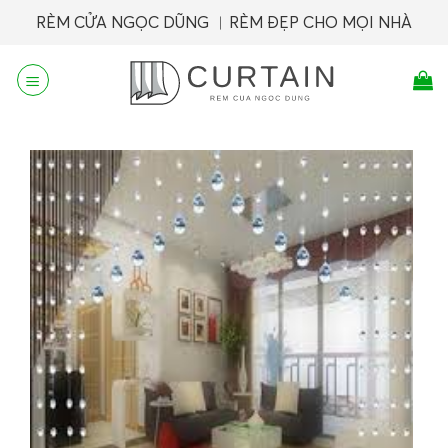
Skip
RÈM CỬA NGỌC DŨNG ︱RÈM ĐẸP CHO MỌI NHÀ
to
content