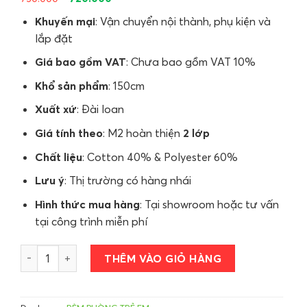
Khuyến mại
: Vận chuyển nội thành, phụ kiện và
lắp đặt
Giá bao gồm VAT
: Chưa bao gồm VAT 10%
Khổ sản phẩm
: 150cm
Xuất xứ
: Đài loan
Giá tính theo
: M2 hoàn thiện
2 lớp
Chất liệu
: Cotton 40% & Polyester 60%
Lưu ý
: Thị trường có hàng nhái
Hình thức mua hàng
: Tại showroom hoặc tư vấn
tại công trình miễn phí
Rèm roman trẻ em số lượng
THÊM VÀO GIỎ HÀNG