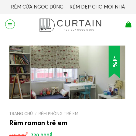
Skip
RÈM CỬA NGỌC DŨNG ︱RÈM ĐẸP CHO MỌI NHÀ
to
content
-4%
TRANG CHỦ
/
RÈM PHÒNG TRẺ EM
Rèm roman trẻ em
₫
₫
720.000
750.000