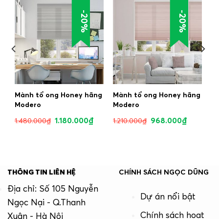
-20%
-20%
g
Mành tổ ong Honey hãng
Mành tổ ong Honey hãng
Modero
Modero
1.180.000
₫
968.000
₫
1.480.000
₫
1.210.000
₫
THÔNG TIN LIÊN HỆ
CHÍNH SÁCH NGỌC DŨNG
Địa chỉ: Số 105 Nguyễn
Dự án nổi bật
Ngọc Nại - Q.Thanh
Chính sách hoạt
Xuân - Hà Nội