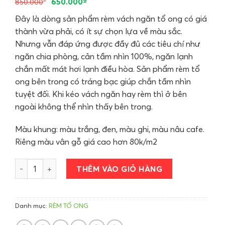
650.000
850.000
Đây là dòng sản phẩm rèm vách ngăn tổ ong có giá
thành vừa phải, có ít sự chọn lựa về màu sắc.
Nhưng vẫn đáp ứng được đầy đủ các tiêu chí như
ngăn chia phòng, cản tầm nhìn 100%, ngăn lạnh
chắn mất mát hơi lạnh điều hòa. Sản phẩm rèm tổ
ong bên trong có tráng bạc giúp chắn tầm nhìn
tuyệt đối. Khi kéo vách ngăn hay rèm thì ở bên
ngoài không thể nhìn thấy bên trong.
Màu khung: màu trắng, đen, màu ghi, màu nâu cafe.
Riêng màu vân gỗ giá cao hơn 80k/m2
Công trình rèm tổ ong ngăn điều hòa Gia Lâm số lượng
THÊM VÀO GIỎ HÀNG
Danh mục:
RÈM TỔ ONG