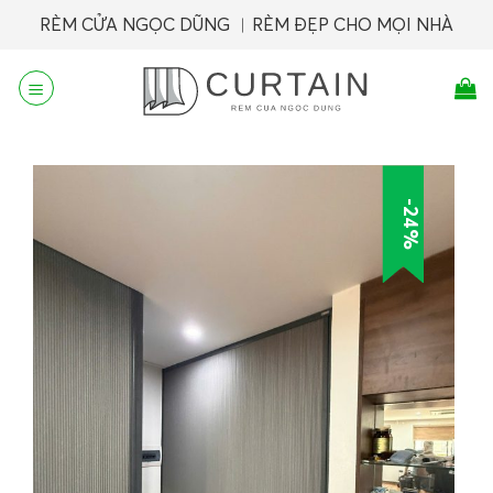
Skip
RÈM CỬA NGỌC DŨNG ︱RÈM ĐẸP CHO MỌI NHÀ
to
content
-24%