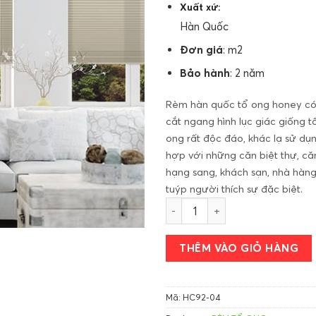
Xuất xứ:
Hàn Quốc
Đơn giá
: m2
Bảo hành
: 2 năm
Rèm hàn quốc tổ ong honey c
cắt ngang hình lục giác giống t
ong rất độc đáo, khác lạ sử dụ
hợp với những căn biệt thự, că
hạng sang, khách sạn, nhà hàn
tuýp người thích sự đặc biệt.
Mành tổ ong Honey hãng Mode
THÊM VÀO GIỎ HÀNG
Mã:
HC92-04