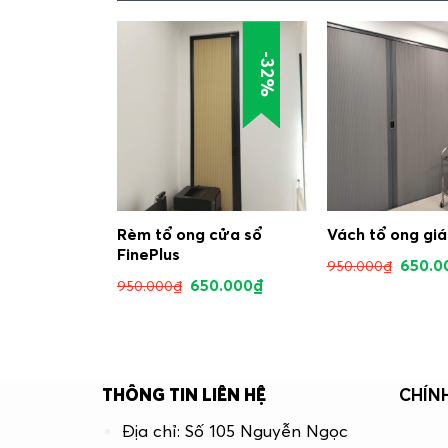
-32%
-32%
ổ ong đẹp
Rèm tổ ong cửa sổ
Vách tổ ong giá
FinePlus
0.000
₫
650.0
950.000
₫
650.000
₫
950.000
₫
THÔNG TIN LIÊN HỆ
CHÍN
Địa chỉ: Số 105 Nguyễn Ngọc