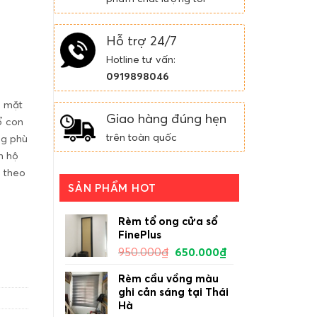
Hỗ trợ 24/7
Hotline tư vấn:
0919898046
ó mặt
Giao hàng đúng hẹn
ổ con
trên toàn quốc
ng phù
n hộ
g theo
SẢN PHẨM HOT
ro số lượng
Rèm tổ ong cửa sổ
FinePlus
950.000
₫
650.000
₫
Rèm cầu vồng màu
ghi cản sáng tại Thái
Hà