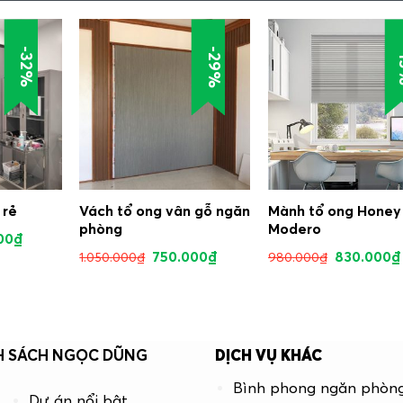
-29%
-32%
-
 rẻ
Vách tổ ong vân gỗ ngăn
Mành tổ ong Honey
phòng
Modero
00
₫
750.000
₫
830.000
₫
1.050.000
₫
980.000
₫
H SÁCH NGỌC DŨNG
DỊCH VỤ KHÁC
Bình phong ngăn phòn
Dự án nổi bật