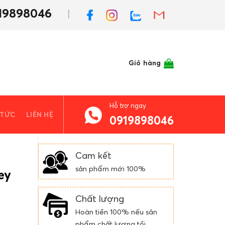
19898046
Giỏ hàng
Hỗ trợ ngay
 TỨC
LIÊN HỆ
0919898046
Cam kết
sản phẩm mới 100%
ey
Chất lượng
Hoàn tiền 100% nếu sản
phẩm chất lượng tồi