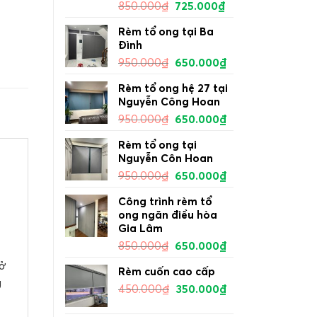
850.000
₫
725.000
₫
Rèm tổ ong tại Ba
Đình
950.000
₫
650.000
₫
Rèm tổ ong hệ 27 tại
Nguyễn Công Hoan
950.000
₫
650.000
₫
Rèm tổ ong tại
Nguyễn Côn Hoan
950.000
₫
650.000
₫
Công trình rèm tổ
ong ngăn điều hòa
Gia Lâm
850.000
₫
650.000
₫
mở
Rèm cuốn cao cấp
g
450.000
₫
350.000
₫