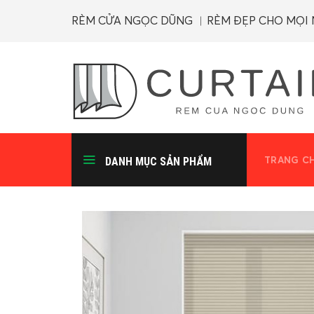
Skip
RÈM CỬA NGỌC DŨNG ︱RÈM ĐẸP CHO MỌI
to
content
TRANG C
DANH MỤC SẢN PHẨM