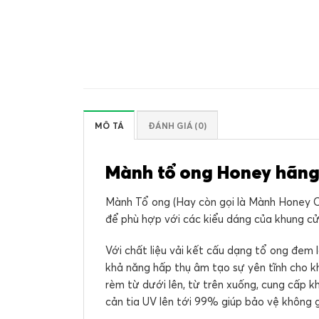
MÔ TẢ
ĐÁNH GIÁ (0)
Mành tổ ong Honey hãn
Mành Tổ ong (Hay còn gọi là Mành Honey Co
để phù hợp với các kiểu dáng của khung c
Với chất liệu vải kết cấu dạng tổ ong đem 
khả năng hấp thụ âm tạo sự yên tĩnh cho 
rèm từ dưới lên, từ trên xuống, cung cấp k
cản tia UV lên tới 99% giúp bảo vệ không g