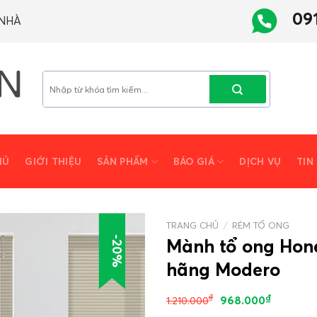
09
 NHÀ
Tìm
kiếm:
HỦ
GIỚI THIỆU
SẢN PHẨM
BÁO GIÁ
DỊCH VỤ
TIN
TRANG CHỦ
/
RÈM TỔ ONG
-20%
Mành tổ ong Hon
hãng Modero
₫
₫
968.000
1.210.000