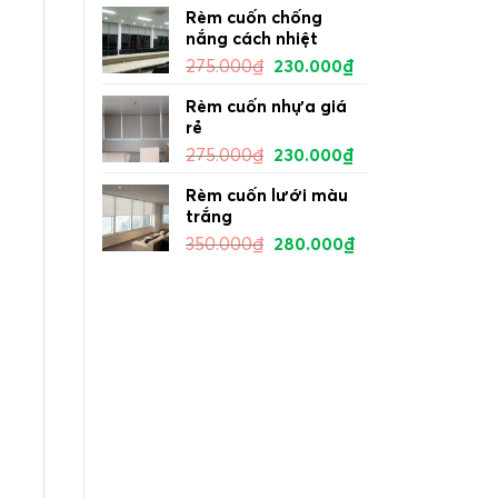
Rèm cuốn chống
nắng cách nhiệt
275.000
₫
230.000
₫
Rèm cuốn nhựa giá
rẻ
275.000
₫
230.000
₫
Rèm cuốn lưới màu
trắng
350.000
₫
280.000
₫