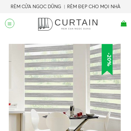
Skip
RÈM CỬA NGỌC DŨNG ︱RÈM ĐẸP CHO MỌI NHÀ
to
content
-20%