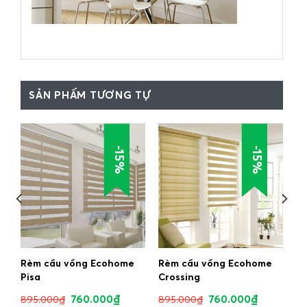
SẢN PHẨM TƯƠNG TỰ
-15%
-15%
Rèm cầu vồng Ecohome
Rèm cầu vồng Ecohome
Pisa
Crossing
760.000
₫
760.000
₫
895.000
₫
895.000
₫