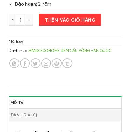
Bảo hành
: 2 năm
Rèm cầu vồng Ecohome Elsa số lượng
THÊM VÀO GIỎ HÀNG
Mã:
Elsa
Danh mục:
HÃNG ECOHOME
,
RÈM CẦU VỒNG HÀN QUỐC
MÔ TẢ
ĐÁNH GIÁ (0)