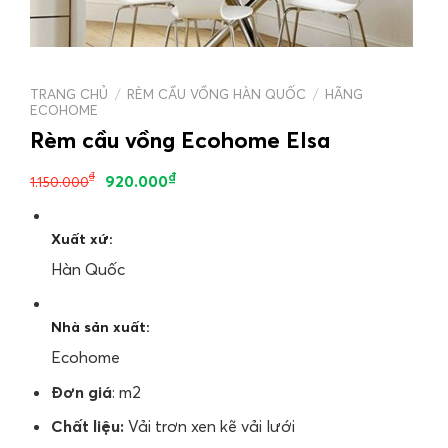
TRANG CHỦ
/
RÈM CẦU VỒNG HÀN QUỐC
/
HÃNG
ECOHOME
Rèm cầu vồng Ecohome Elsa
₫
₫
920.000
1.150.000
Xuất xứ:
Hàn Quốc
Nhà sản xuất:
Ecohome
Đơn giá
: m2
Chất liệu:
Vải trơn xen kẽ vải lưới