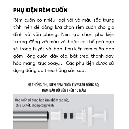
PHỤ KIỆN RÈM CUỐN
Rèm cuốn có nhiều loại vải và màu sắc trung
tính, nên dễ dàng lựa chọn rèm cuốn cho gia
đình và văn phòng. Nên lựa chọn phụ kiện
tương đồng với màu vải hoặc có thể phù hợp
sẽ trong tuyệt vời hơn. Phụ kiện rèm cuốn bao
gồm : ống cuốn, dây kéo, bát treo, thanh đáy,
hộp máng, trục xoay,… Các phụ kiện được sử
dụng đồng bộ theo hãng sản xuất.