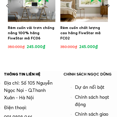
Rèm cuốn vải trơn chống
Rèm cuốn chất lượng
nắng 100% hãng
cao hãng FiveStar mã
FiveStar mã FC06
FC02
245.000
₫
245.000
₫
380.000
₫
380.000
₫
THÔNG TIN LIÊN HỆ
CHÍNH SÁCH NGỌC DŨNG
Địa chỉ: Số 105 Nguyễn
Dự án nổi bật
Ngọc Nại - Q.Thanh
Chính sách hoạt
Xuân - Hà Nội
động
Điện thoại:
Chính sách giao