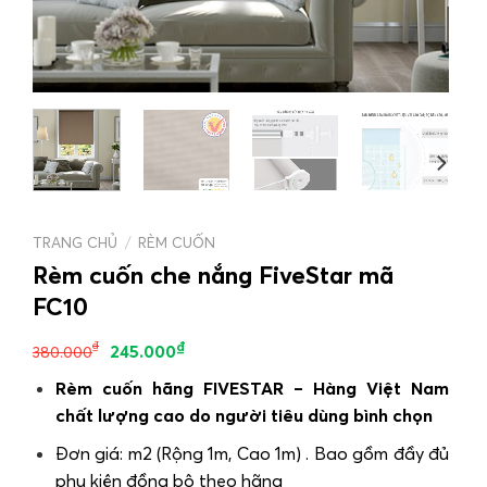
TRANG CHỦ
/
RÈM CUỐN
Rèm cuốn che nắng FiveStar mã
FC10
₫
₫
245.000
380.000
Rèm cuốn hãng FIVESTAR – Hàng Việt Nam
chất lượng cao do người tiêu dùng bình chọn
Đơn giá: m2 (Rộng 1m, Cao 1m) . Bao gồm đầy đủ
phụ kiện đồng bộ theo hãng