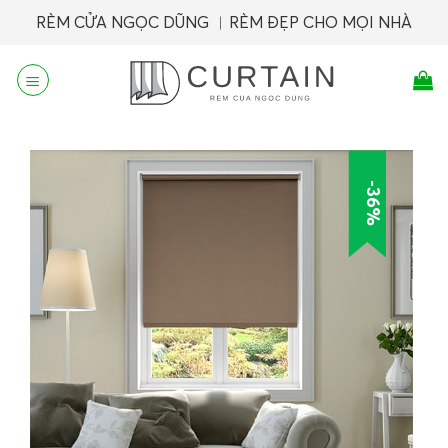
Skip
RÈM CỬA NGỌC DŨNG ︱RÈM ĐẸP CHO MỌI NHÀ
to
content
-36%