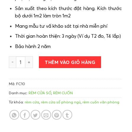
Sản xuất theo kích thước đặt hàng. Kích thước
bộ dưới 1m2 làm tròn 1m2
Mang mẫu tư vấ khảo sát tại nhà miễn phí
Thời gian hoàn thiện: 3 ngày (Ví dụ T2 đo, T4 lắp)
Bảo hành 2 năm
Rèm cuốn che nắng FiveStar mã FC10 số lượng
THÊM VÀO GIỎ HÀNG
Mã:
FC10
Danh mục:
RÈM CỬA SỔ
,
RÈM CUỐN
Từ khóa:
rèm cửa
,
rèm cửa sổ phòng ngủ
,
rèm cuốn văn phòng