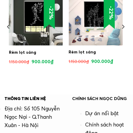
-22%
-22%
Rèm lọt sáng
Rèm lọt sáng
900.000
₫
900.000
₫
1.150.000
₫
1.150.000
₫
THÔNG TIN LIÊN HỆ
CHÍNH SÁCH NGỌC DŨNG
Địa chỉ: Số 105 Nguyễn
Dự án nổi bật
Ngọc Nại - Q.Thanh
Chính sách hoạt
Xuân - Hà Nội