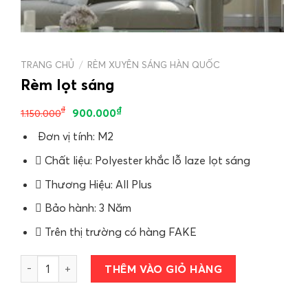
TRANG CHỦ
/
RÈM XUYÊN SÁNG HÀN QUỐC
Rèm lọt sáng
₫
₫
900.000
1.150.000
Đơn vị tính: M2
Chất liệu: Polyester khắc lỗ laze lọt sáng
Thương Hiệu: All Plus
Bảo hành: 3 Năm
Trên thị trường có hàng FAKE
Rèm lọt sáng số lượng
THÊM VÀO GIỎ HÀNG