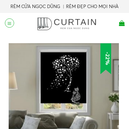
Skip
RÈM CỬA NGỌC DŨNG ︱RÈM ĐẸP CHO MỌI NHÀ
to
content
-22%