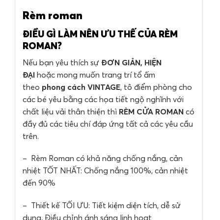
Rèm roman
ĐIỀU GÌ LÀM NÊN ƯU THẾ CỦA RÈM
ROMAN?
Nếu bạn yêu thích sự
ĐƠN GIẢN, HIỆN
ĐẠI
hoặc mong muốn trang trí tổ ấm
theo
phong cách VINTAGE
, tô điểm phòng cho
các bé yêu bằng các họa tiết ngộ nghĩnh với
chất liệu vải thân thiện thì
RÈM CỬA ROMAN
có
đầy đủ các tiêu chí đáp ứng tất cả các yêu cầu
trên.
– Rèm Roman có khả năng chống nắng, cản
nhiệt TỐT NHẤT: Chống nắng 100%, cản nhiệt
đến 90%
– Thiết kế TỐI ƯU: Tiết kiệm diện tích, dễ sử
dụng, Điều chỉnh ánh sáng linh hoạt