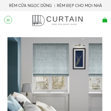
Skip
RÈM CỬA NGỌC DŨNG ︱RÈM ĐẸP CHO MỌI NHÀ
to
content