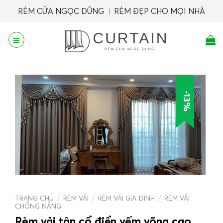
Skip
RÈM CỬA NGỌC DŨNG ︱RÈM ĐẸP CHO MỌI NHÀ
to
content
-13%
TRANG CHỦ
/
RÈM VẢI
/
RÈM VẢI GIA ĐÌNH
/
RÈM VẢI
CHỐNG NẮNG
Rèm vải tân cổ điển yếm võng cao