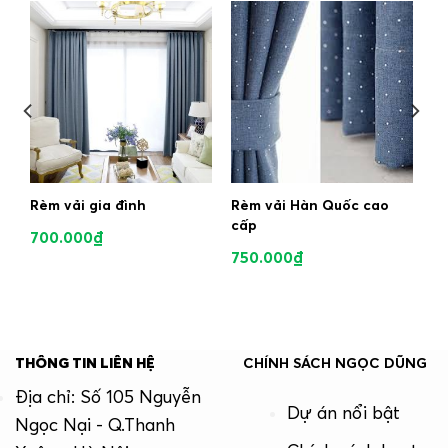
Rèm vải gia đình
Rèm vải Hàn Quốc cao
cấp
700.000
₫
750.000
₫
THÔNG TIN LIÊN HỆ
CHÍNH SÁCH NGỌC DŨNG
Địa chỉ: Số 105 Nguyễn
Dự án nổi bật
Ngọc Nại - Q.Thanh