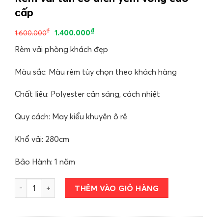
cấp
₫
₫
1.400.000
1.600.000
Rèm vải phòng khách đẹp
Màu sắc: Màu rèm tùy chọn theo khách hàng
Chất liệu: Polyester cản sáng, cách nhiệt
Quy cách: May kiểu khuyên ô rê
Khổ vải: 280cm
Bảo Hành: 1 năm
Rèm vải tân cổ điển yếm võng cao cấp số lượng
THÊM VÀO GIỎ HÀNG