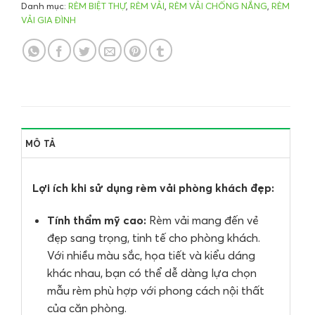
Danh mục:
RÈM BIỆT THỰ
,
RÈM VẢI
,
RÈM VẢI CHỐNG NẮNG
,
RÈM
VẢI GIA ĐÌNH
MÔ TẢ
Lợi ích khi sử dụng rèm vải phòng khách đẹp:
Tính thẩm mỹ cao:
Rèm vải mang đến vẻ
đẹp sang trọng, tinh tế cho phòng khách.
Với nhiều màu sắc, họa tiết và kiểu dáng
khác nhau, bạn có thể dễ dàng lựa chọn
mẫu rèm phù hợp với phong cách nội thất
của căn phòng.