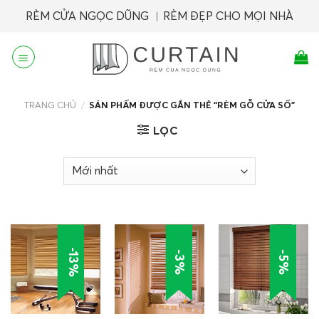
Skip
RÈM CỬA NGỌC DŨNG ︱RÈM ĐẸP CHO MỌI NHÀ
to
content
TRANG CHỦ
/
SẢN PHẨM ĐƯỢC GẮN THẺ “RÈM GỖ CỬA SỔ”
LỌC
-13%
-3%
-5%