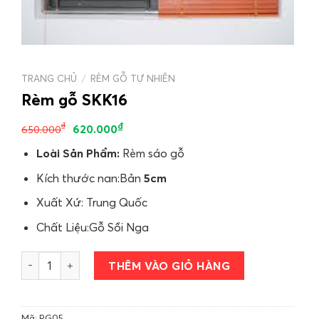
TRANG CHỦ
/
RÈM GỖ TỰ NHIÊN
Rèm gỗ SKK16
₫
₫
620.000
650.000
Loài Sản Phẩm:
Rèm sáo gỗ
Kích thước nan:Bản
5cm
Xuất Xứ: Trung Quốc
Chất Liệu:Gỗ Sồi Nga
Rèm gỗ SKK16 số lượng
THÊM VÀO GIỎ HÀNG
Mã:
RG05