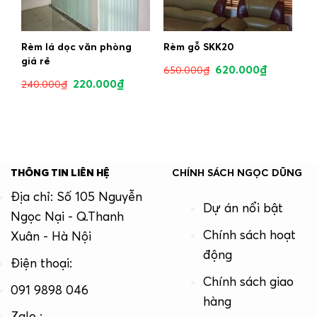
Rèm lá dọc văn phòng
Rèm gỗ SKK20
giá rẻ
620.000
₫
650.000
₫
220.000
₫
240.000
₫
THÔNG TIN LIÊN HỆ
CHÍNH SÁCH NGỌC DŨNG
Địa chỉ: Số 105 Nguyễn
Dự án nổi bật
Ngọc Nại - Q.Thanh
Chính sách hoạt
Xuân - Hà Nội
động
Điện thoại:
Chính sách giao
091 9898 046
hàng
Zalo :