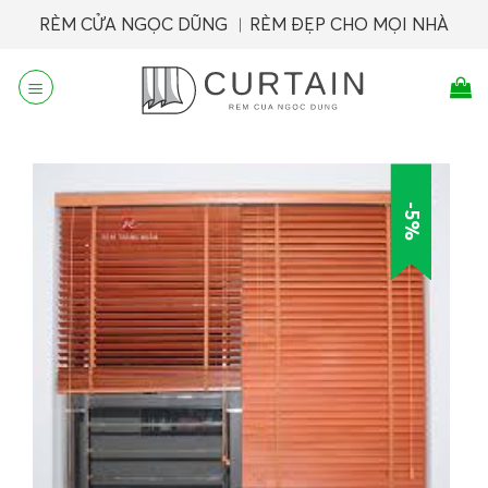
Skip
RÈM CỬA NGỌC DŨNG ︱RÈM ĐẸP CHO MỌI NHÀ
to
content
-5%