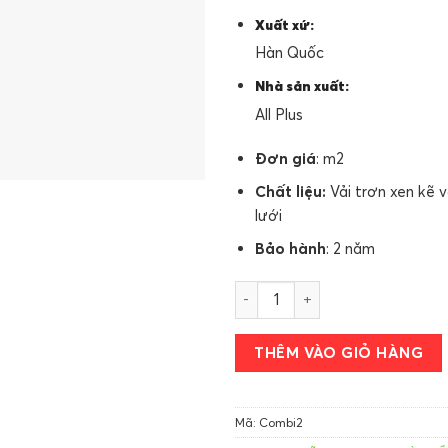
Xuất xứ:
Hàn Quốc
Nhà sản xuất:
All Plus
Đơn giá
: m2
Chất liệu:
Vải trơn xen kẽ v
lưới
Bảo hành
: 2 năm
Rèm Cầu Vồng All Plus Combi 2
THÊM VÀO GIỎ HÀNG
Mã:
Combi2