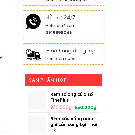
Hỗ trợ 24/7
Hotline tư vấn:
0919898046
Giao hàng đúng hẹn
ải
trên toàn quốc
SẢN PHẨM HOT
 số lượng
Rèm tổ ong cửa sổ
FinePlus
950.000
₫
650.000
₫
Rèm cầu vồng màu
ghi cản sáng tại Thái
Hà