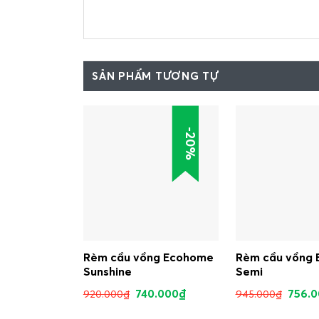
SẢN PHẨM TƯƠNG TỰ
-20%
Rèm cầu vồng Ecohome
Rèm cầu vồng
Sunshine
Semi
740.000
₫
756.
920.000
₫
945.000
₫