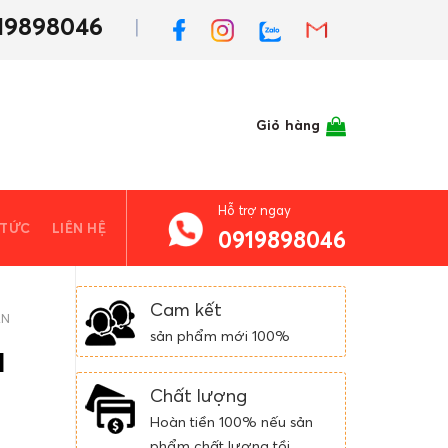
19898046
Giỏ hàng
Hỗ trợ ngay
 TỨC
LIÊN HỆ
0919898046
Cam kết
ÀN
sản phẩm mới 100%
l
Chất lượng
Hoàn tiền 100% nếu sản
phẩm chất lượng tồi