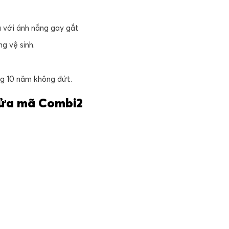
ả với ánh nắng gay gắt
g vệ sinh.
ng 10 năm không đứt.
cửa mã Combi2