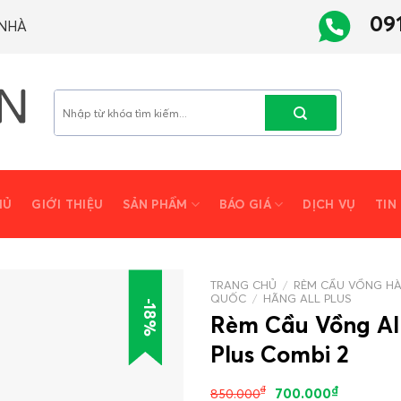
09
 NHÀ
Tìm
kiếm:
HỦ
GIỚI THIỆU
SẢN PHẨM
BÁO GIÁ
DỊCH VỤ
TIN
TRANG CHỦ
/
RÈM CẦU VỒNG H
QUỐC
/
HÃNG ALL PLUS
-18%
Rèm Cầu Vồng Al
Plus Combi 2
₫
₫
700.000
850.000