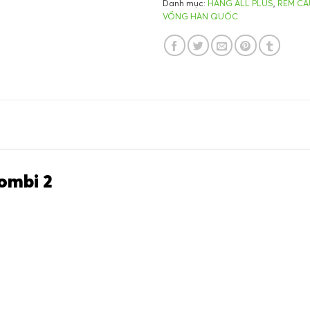
Danh mục:
HÃNG ALL PLUS
,
RÈM CẦ
VỒNG HÀN QUỐC
ombi 2