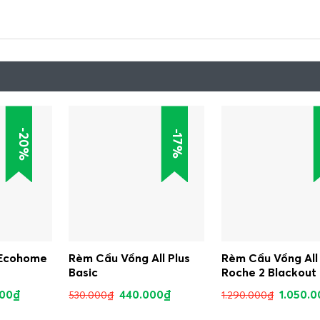
-20%
-17%
 Ecohome
Rèm Cầu Vồng All Plus
Rèm Cầu Vồng All 
Basic
Roche 2 Blackout
000
₫
440.000
₫
1.050.
530.000
₫
1.290.000
₫