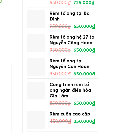
U
850.000
₫
725.000
₫
Rèm tổ ong tại Ba
Đình
950.000
₫
650.000
₫
Rèm tổ ong hệ 27 tại
Nguyễn Công Hoan
950.000
₫
650.000
₫
Rèm tổ ong tại
Nguyễn Côn Hoan
950.000
₫
650.000
₫
Công trình rèm tổ
ong ngăn điều hòa
Gia Lâm
850.000
₫
650.000
₫
Rèm cuốn cao cấp
450.000
₫
350.000
₫