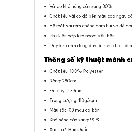
Vải có khả năng cản sáng 80%
Chất liệu vải có độ bền màu cao ngay c
Bề mặt vải rèm chống bám bụi và dễ dàn
Phụ kiện hợp kim nhôm siêu bền.
Dây kéo rèm dạng dây dù siêu chắc, dù
Thông số kỹ thuật mành 
Chất liệu: 100% Polyester
Rộng: 280cm
Độ dày: 0.33mm
Trọng Lượng: 110g/sqm
Màu sắc: 03 màu cơ bản
Khả năng cản sáng: 90%
Xuất xứ: Hàn Quốc