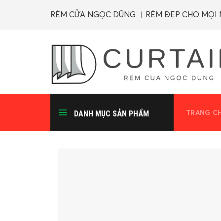
Skip
RÈM CỬA NGỌC DŨNG ︱RÈM ĐẸP CHO MỌI
to
content
TRANG C
DANH MỤC SẢN PHẨM