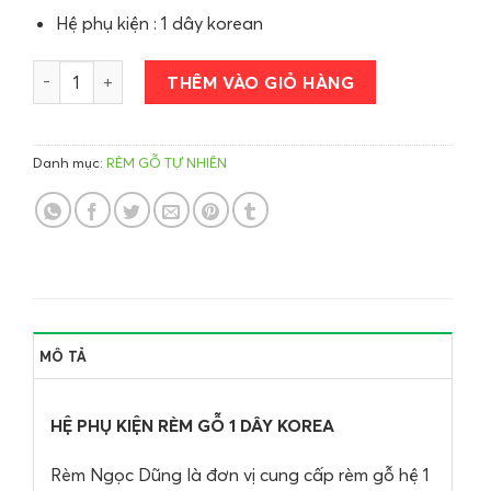
Hệ phụ kiện : 1 dây korean
Rèm gỗ 1 dây modero vòm số lượng
THÊM VÀO GIỎ HÀNG
Danh mục:
RÈM GỖ TỰ NHIÊN
MÔ TẢ
HỆ PHỤ KIỆN RÈM GỖ 1 DÂY KOREA
Rèm Ngọc Dũng là đơn vị cung cấp rèm gỗ hệ 1