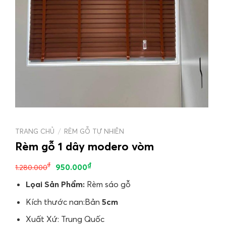
TRANG CHỦ
/
RÈM GỖ TỰ NHIÊN
Rèm gỗ 1 dây modero vòm
₫
₫
950.000
1.280.000
Lọai Sản Phẩm:
Rèm sáo gỗ
Kích thước nan:Bản
5cm
Xuất Xứ: Trung Quốc