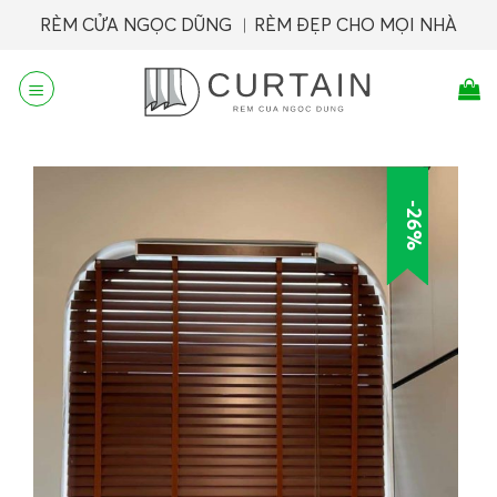
Skip
RÈM CỬA NGỌC DŨNG ︱RÈM ĐẸP CHO MỌI NHÀ
to
content
-26%