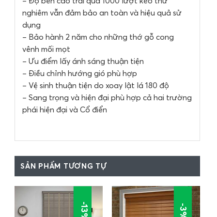
– Độ bền cao trải qua 1000 lượt kéo thử
nghiêm vẫn đảm bảo an toàn và hiệu quả sử
dụng
– Bảo hành 2 năm cho những thớ gỗ cong
vênh mối mọt
– Ưu điểm lấy ánh sáng thuận tiện
– Điều chỉnh hướng gió phù hợp
– Vệ sinh thuận tiện do xoay lật lá 180 độ
– Sang trọng và hiện đại phù hợp cả hai trường
phái hiện đại và Cổ điển
SẢN PHẨM TƯƠNG TỰ
-13%
-3%