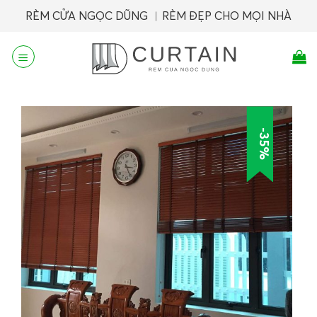
Skip
RÈM CỬA NGỌC DŨNG ︱RÈM ĐẸP CHO MỌI NHÀ
to
content
-35%