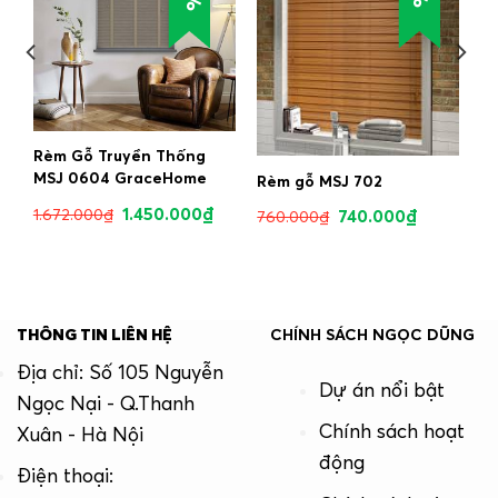
Rèm Gỗ Truyền Thống
MSJ 0604 GraceHome
Rèm gỗ MSJ 702
1.450.000
₫
1.672.000
₫
740.000
₫
760.000
₫
THÔNG TIN LIÊN HỆ
CHÍNH SÁCH NGỌC DŨNG
Địa chỉ: Số 105 Nguyễn
Dự án nổi bật
Ngọc Nại - Q.Thanh
Chính sách hoạt
Xuân - Hà Nội
động
Điện thoại: