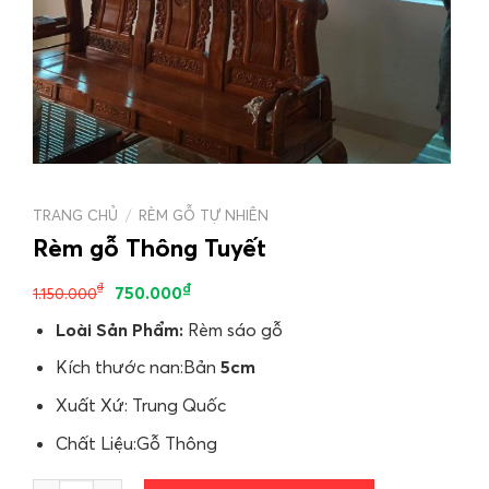
TRANG CHỦ
/
RÈM GỖ TỰ NHIÊN
Rèm gỗ Thông Tuyết
₫
₫
750.000
1.150.000
Loài Sản Phẩm:
Rèm sáo gỗ
Kích thước nan:Bản
5cm
Xuất Xứ: Trung Quốc
Chất Liệu:Gỗ Thông