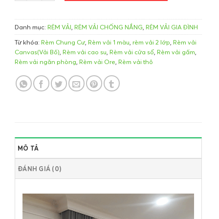
Danh mục:
RÈM VẢI
,
RÈM VẢI CHỐNG NẮNG
,
RÈM VẢI GIA ĐÌNH
Từ khóa:
Rèm Chung Cư
,
Rèm vải 1 màu
,
rèm vải 2 lớp
,
Rèm vải
Canvas(Vải Bố)
,
Rèm vải cao su
,
Rèm vải cửa sổ
,
Rèm vải gấm
,
Rèm vải ngăn phòng
,
Rèm vải Ore
,
Rèm vải thô
MÔ TẢ
ĐÁNH GIÁ (0)