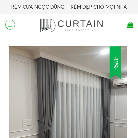
Skip
RÈM CỬA NGỌC DŨNG ︱RÈM ĐẸP CHO MỌI NHÀ
to
content
-11%