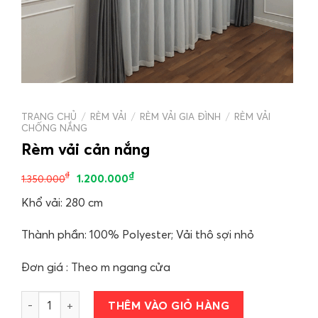
TRANG CHỦ
/
RÈM VẢI
/
RÈM VẢI GIA ĐÌNH
/
RÈM VẢI
CHỐNG NẮNG
Rèm vải cản nắng
₫
₫
1.200.000
1.350.000
Khổ vải: 280 cm
Thành phần: 100% Polyester; Vải thô sợi nhỏ
Đơn giá : Theo m ngang cửa
Rèm vải cản nắng số lượng
THÊM VÀO GIỎ HÀNG