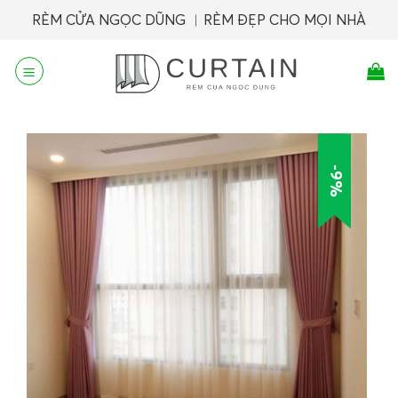
Skip
RÈM CỬA NGỌC DŨNG ︱RÈM ĐẸP CHO MỌI NHÀ
to
content
-9%