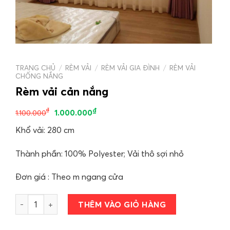
TRANG CHỦ
/
RÈM VẢI
/
RÈM VẢI GIA ĐÌNH
/
RÈM VẢI
CHỐNG NẮNG
Rèm vải cản nắng
₫
₫
1.000.000
1.100.000
Khổ vải: 280 cm
Thành phần: 100% Polyester; Vải thô sợi nhỏ
Đơn giá : Theo m ngang cửa
Rèm vải cản nắng số lượng
THÊM VÀO GIỎ HÀNG