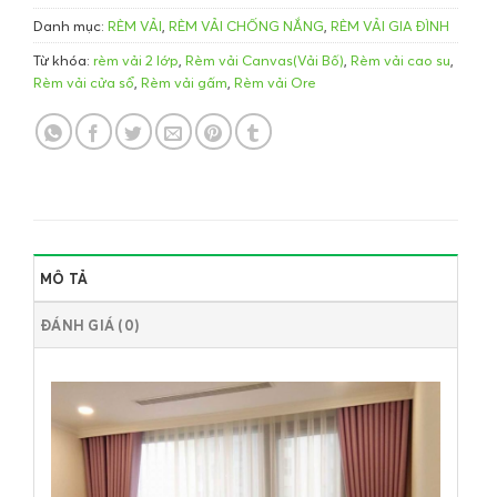
Danh mục:
RÈM VẢI
,
RÈM VẢI CHỐNG NẮNG
,
RÈM VẢI GIA ĐÌNH
Từ khóa:
rèm vải 2 lớp
,
Rèm vải Canvas(Vải Bố)
,
Rèm vải cao su
,
Rèm vải cửa sổ
,
Rèm vải gấm
,
Rèm vải Ore
MÔ TẢ
ĐÁNH GIÁ (0)