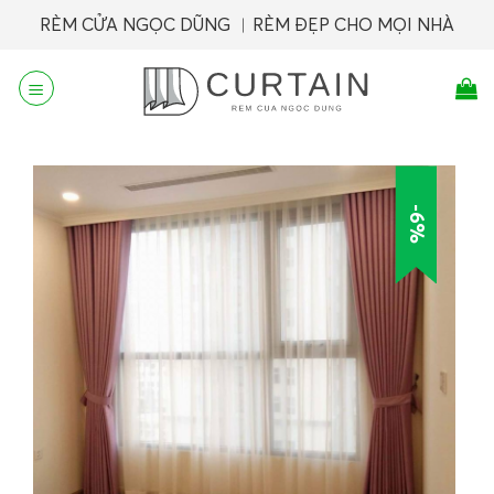
Skip
RÈM CỬA NGỌC DŨNG ︱RÈM ĐẸP CHO MỌI NHÀ
to
content
-6%