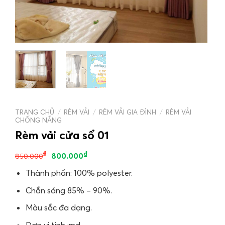
TRANG CHỦ
/
RÈM VẢI
/
RÈM VẢI GIA ĐÌNH
/
RÈM VẢI
CHỐNG NẮNG
Rèm vải cửa sổ 01
₫
₫
800.000
850.000
Thành phần: 100% polyester.
Chắn sáng 85% – 90%.
Màu sắc đa dạng.
Đơn vị tinh :md