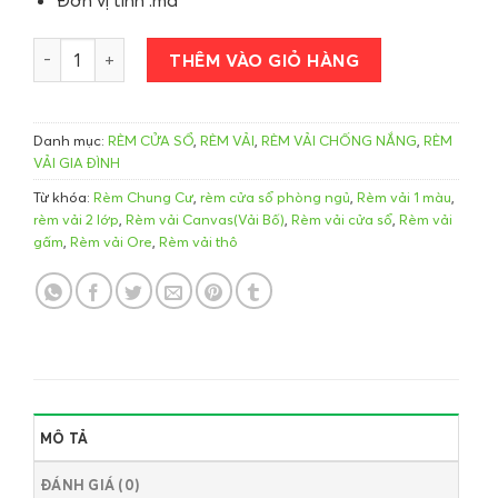
Rèm vải cửa sổ 01 số lượng
THÊM VÀO GIỎ HÀNG
Danh mục:
RÈM CỬA SỔ
,
RÈM VẢI
,
RÈM VẢI CHỐNG NẮNG
,
RÈM
VẢI GIA ĐÌNH
Từ khóa:
Rèm Chung Cư
,
rèm cửa sổ phòng ngủ
,
Rèm vải 1 màu
,
rèm vải 2 lớp
,
Rèm vải Canvas(Vải Bố)
,
Rèm vải cửa sổ
,
Rèm vải
gấm
,
Rèm vải Ore
,
Rèm vải thô
MÔ TẢ
ĐÁNH GIÁ (0)