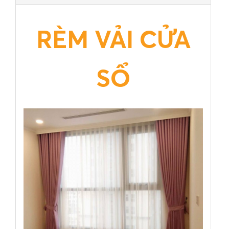
RÈM VẢI CỬA
SỔ