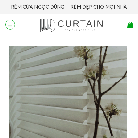
Skip
RÈM CỬA NGỌC DŨNG ︱RÈM ĐẸP CHO MỌI NHÀ
to
content