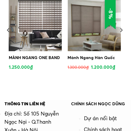
-8%
MÀNH NGANG ONE BAND
Mành Ngang Hàn Quốc
1.250.000
₫
1.200.000
₫
1.300.000
₫
THÔNG TIN LIÊN HỆ
CHÍNH SÁCH NGỌC DŨNG
Địa chỉ: Số 105 Nguyễn
Dự án nổi bật
Ngọc Nại - Q.Thanh
Chính sách hoạt
Xuân - Hà Nội