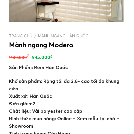
TRANG CHỦ
/
MÀNH NGANG HÀN QUỐC
Mành ngang Modero
₫
₫
945.000
1.180.000
Sản Phẩm: Rèm Hàn Quốc
Khổ sản phẩm: Rộng tối đa 2.6- cao tối đa khung
cửa
Xuất xứ: Hàn Quốc
Đơn giá:m2
Chất liệu: Vải polyester cao cấp
Hình thức mua hàng: Online – Xem mẫu tại nhà –
Showroom
Tình trạng hàng: Còn Hàng