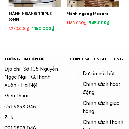
MÀNH NGANG TRIPLE
Mành ngang Modero
55MN
945.000
₫
1.180.000
₫
1.150.000
₫
1.250.000
₫
THÔNG TIN LIÊN HỆ
CHÍNH SÁCH NGỌC DŨNG
Địa chỉ: Số 105 Nguyễn
Dự án nổi bật
Ngọc Nại - Q.Thanh
Chính sách hoạt
Xuân - Hà Nội
động
Điện thoại:
Chính sách giao
091 9898 046
hàng
Zalo :
Chính sách thanh
091 9898 046