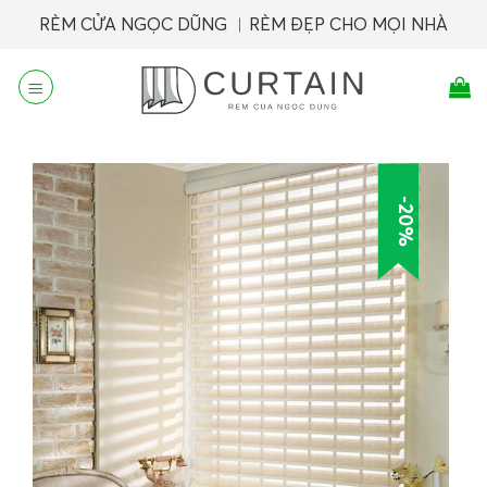
Skip
RÈM CỬA NGỌC DŨNG ︱RÈM ĐẸP CHO MỌI NHÀ
to
content
-20%