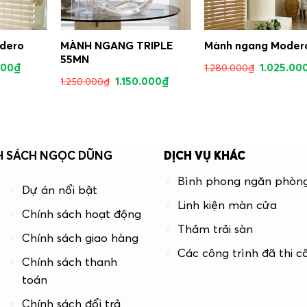
dero
MÀNH NGANG TRIPLE
Mành ngang Moder
55MN
000
₫
1.025.00
1.280.000
₫
1.150.000
₫
1.250.000
₫
H SÁCH NGỌC DŨNG
DỊCH VỤ KHÁC
Bình phong ngăn phòn
Dự án nổi bật
Linh kiện màn cửa
Chính sách hoạt động
Thảm trải sàn
Chính sách giao hàng
Các công trình đã thi c
Chính sách thanh
toán
Chính sách đổi trả