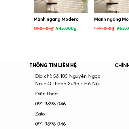
G TRIPLE
Mành ngang Modero
Mành ngang Mo
945.000
₫
968.
1.180.000
₫
1.210.000
₫
.150.000
₫
THÔNG TIN LIÊN HỆ
CHÍN
Địa chỉ: Số 105 Nguyễn Ngọc
Nại - Q.Thanh Xuân - Hà Nội
Điện thoại:
091 9898 046
Zalo :
091 9898 046