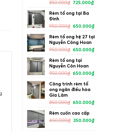
850.000
₫
725.000
₫
Rèm tổ ong tại Ba
Đình
950.000
₫
650.000
₫
Rèm tổ ong hệ 27 tại
Nguyễn Công Hoan
950.000
₫
650.000
₫
Rèm tổ ong tại
Nguyễn Côn Hoan
950.000
₫
650.000
₫
Công trình rèm tổ
ong ngăn điều hòa
g
Gia Lâm
850.000
₫
650.000
₫
Rèm cuốn cao cấp
450.000
₫
350.000
₫