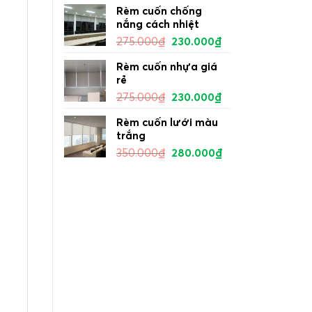
Rèm cuốn chống
nắng cách nhiệt
275.000
₫
230.000
₫
Rèm cuốn nhựa giá
rẻ
275.000
₫
230.000
₫
Rèm cuốn lưới màu
trắng
350.000
₫
280.000
₫