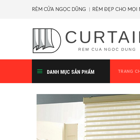
Skip
RÈM CỬA NGỌC DŨNG ︱RÈM ĐẸP CHO MỌI
to
content
TRANG C
DANH MỤC SẢN PHẨM