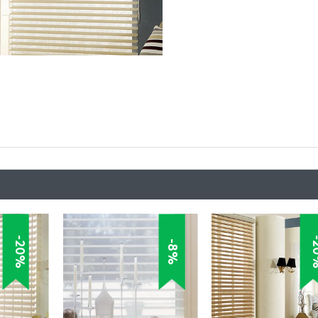
-20%
-
-8%