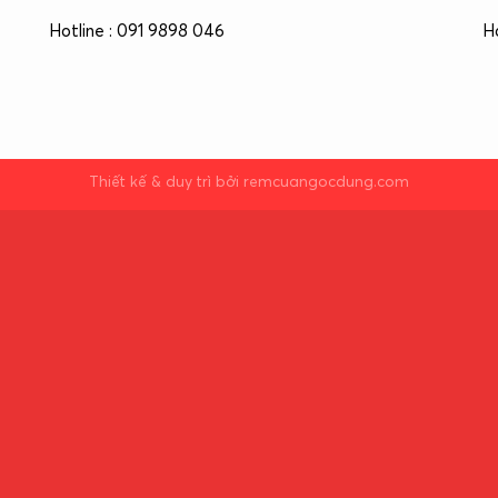
Hotline : 091 9898 046
H
Thiết kế & duy trì bởi remcuangocdung.com