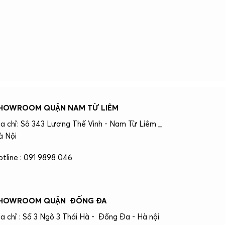
HOWROOM QUẬN NAM TỪ LIÊM
ịa chỉ: Sô 343 Lương Thế Vinh - Nam Từ Liêm _
à Nội
otline : 091 9898 046
HOWROOM QUẬN ĐỐNG ĐA
ịa chỉ : Số 3 Ngõ 3 Thái Hà - Đống Đa - Hà nội