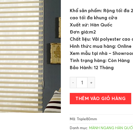
Khổ sản phẩm: Rộng tối đa 2
cao tối đa khung cửa
Xuất xứ: Hàn Quốc
Đơn giá:m2
Chất liệu: Vải polyester cao
Hình thức mua hàng: Online
Xem mẫu tại nhà – Showro
Tình trạng hàng: Còn Hàng
Bảo Hành: 12 Tháng
Mành ngang Modero số lượng
THÊM VÀO GIỎ HÀNG
Mã:
Triple80mm
Danh mục:
MÀNH NGANG HÀN QU