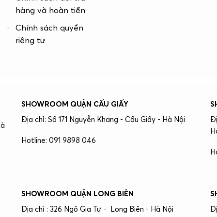
hàng và hoàn tiền
Chính sách quyền
riêng tư
SHOWROOM QUẬN CẤU GIẤY
S
Địa chỉ: Số 171 Nguyễn Khang - Cầu Giấy - Hà Nội
Đ
Hà
H
Hotline: 091 9898 046
H
SHOWROOM QUẬN LONG BIÊN
S
Địa chỉ : 326 Ngô Gia Tự - Long Biên - Hà Nội
Đ