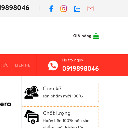
19898046
Giỏ hàng
Hỗ trợ ngay
 TỨC
LIÊN HỆ
0919898046
Cam kết
sản phẩm mới 100%
ero
Chất lượng
Hoàn tiền 100% nếu sản
phẩm chất lượng tồi