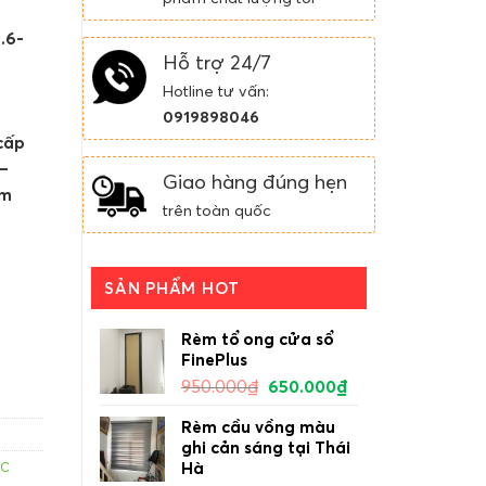
.6-
Hỗ trợ 24/7
Hotline tư vấn:
0919898046
 cấp
 –
Giao hàng đúng hẹn
om
trên toàn quốc
SẢN PHẨM HOT
Rèm tổ ong cửa sổ
FinePlus
950.000
₫
650.000
₫
Rèm cầu vồng màu
ghi cản sáng tại Thái
Hà
ỐC