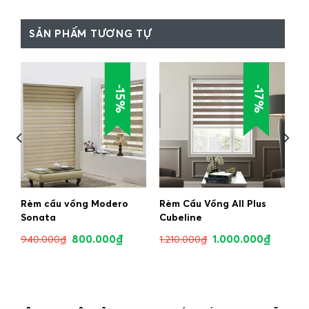
SẢN PHẨM TƯƠNG TỰ
-15%
-17%
Rèm cầu vồng Modero
Rèm Cầu Vồng All Plus
Sonata
Cubeline
800.000
₫
1.000.000
₫
940.000
₫
1.210.000
₫