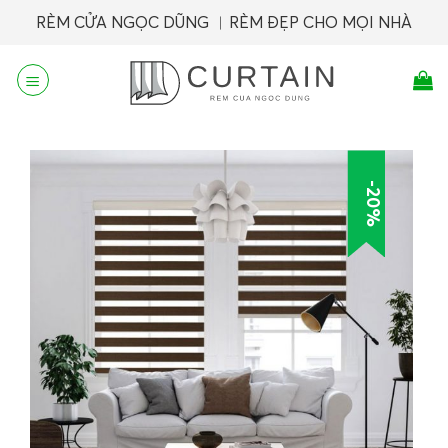
Skip
RÈM CỬA NGỌC DŨNG ︱RÈM ĐẸP CHO MỌI NHÀ
to
content
-20%