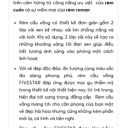
trên cảm hứng từ công năng ưu việt của
rèm
cuốn
và sự mềm mại của
rèm roman
.
Rèm cầu vồng có thiết kế đơn giản gồm 2
lớp vải xen kẽ nhau: vải kín chống nắng và
vải lưới. Khi sử dụng, 2 lớp vải này sẽ tạo ra
những khoảng sáng tối đan xen giúp điều
tiết lượng ánh sáng vào phòng một cách
linh hoạt.
Với vẻ đẹp độc đáo, ấn tượng cùng màu sắc
đa dạng phong phú, rèm cầu vồng
FIVESTAR đáp ứng được mọi gu thẩm mỹ
trong thiết kế nội thất hiện nay, từ trẻ trung,
hiện đại tới sang trọng, đẳng cấp. Rèm cầu
vồng mang tới cho căn phòng của bạn một
vẻ đẹp hài hòa nhưng cũng không kém phần
mới lạ, cá tính và tiện nghi.