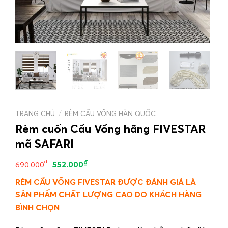
TRANG CHỦ
/
RÈM CẦU VỒNG HÀN QUỐC
Rèm cuốn Cầu Vồng hãng FIVESTAR
mã SAFARI
₫
₫
552.000
690.000
RÈM CẦU VỒNG FIVESTAR ĐƯỢC ĐÁNH GIÁ LÀ
SẢN PHẨM CHẤT LƯỢNG CAO DO KHÁCH HÀNG
BÌNH CHỌN