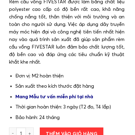
Rèm cầu vồng FIVESTAR được làm bằng chất liệu
polyester cao cấp có độ bền rất cao, khả năng
chống nắng tốt, thân thiện với môi trường và an
toàn cho người sử dụng. Việc áp dụng dây truyền
máy móc hiện đại và công nghệ tiên tiến nhất hiện
nay vào quá trình sản xuất đã giúp sản phẩm rèm
cầu vồng FIVESTAR luôn đảm bảo chất lượng tốt,
độ bền cao và đáp ứng các tiêu chuẩn kỹ thuật
khắt khe nhất.
Đơn vị: M2 hoàn thiện
Sản xuất theo kích thước đặt hàng
Mang Mẫu tư vấn miễn phí tại nhà
Thời gian hoàn thiện: 3 ngày (T2 đo, T4 lắp)
Bảo hành: 24 tháng
Rèm cuốn Cầu Vồng hãng FIVESTAR mã SAFARI số lượng
THÊM VÀO GIỎ HÀNG