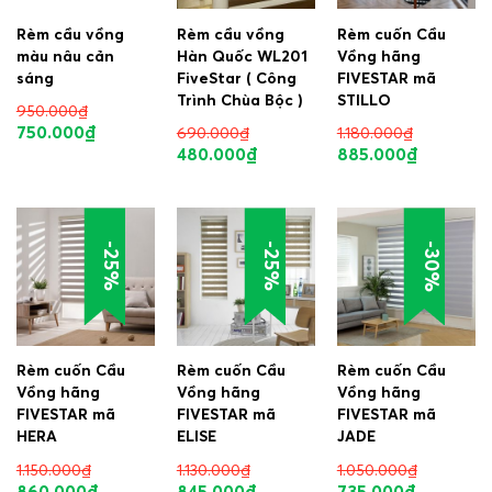
Rèm cầu vồng
Rèm cầu vồng
Rèm cuốn Cầu
màu nâu cản
Hàn Quốc WL201
Vồng hãng
sáng
FiveStar ( Công
FIVESTAR mã
Trình Chùa Bộc )
STILLO
950.000
₫
750.000
₫
690.000
₫
1.180.000
₫
480.000
₫
885.000
₫
-30%
-25%
-25%
Rèm cuốn Cầu
Rèm cuốn Cầu
Rèm cuốn Cầu
Vồng hãng
Vồng hãng
Vồng hãng
FIVESTAR mã
FIVESTAR mã
FIVESTAR mã
HERA
ELISE
JADE
1.150.000
₫
1.130.000
₫
1.050.000
₫
860.000
₫
845.000
₫
735.000
₫