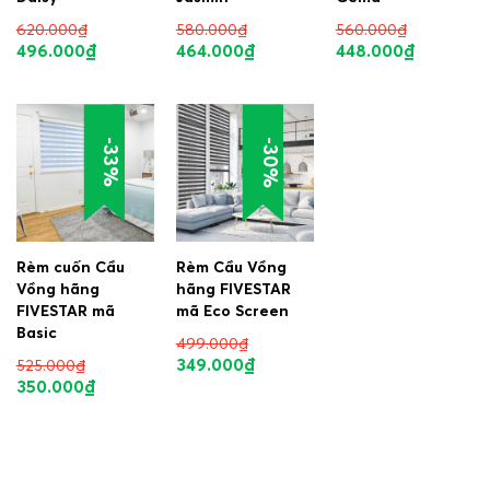
620.000
₫
580.000
₫
560.000
₫
496.000
₫
464.000
₫
448.000
₫
-30%
-33%
Rèm cuốn Cầu
Rèm Cầu Vồng
Vồng hãng
hãng FIVESTAR
FIVESTAR mã
mã Eco Screen
Basic
499.000
₫
349.000
₫
525.000
₫
350.000
₫