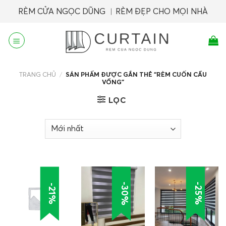
Skip
RÈM CỬA NGỌC DŨNG ︱RÈM ĐẸP CHO MỌI NHÀ
to
content
TRANG CHỦ
/
SẢN PHẨM ĐƯỢC GẮN THẺ “RÈM CUỐN CẦU
VỒNG”
LỌC
-30%
-25%
-21%