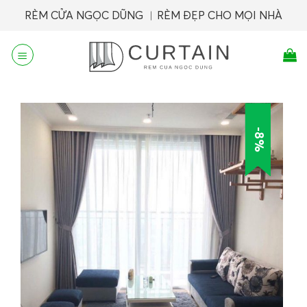
Skip
RÈM CỬA NGỌC DŨNG ︱RÈM ĐẸP CHO MỌI NHÀ
to
content
-8%