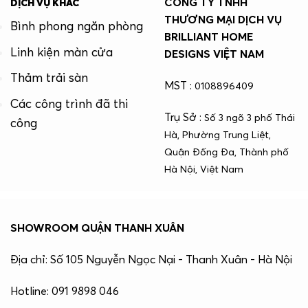
CÔNG TY TNHH
DỊCH VỤ KHÁC
THƯƠNG MẠI DỊCH VỤ
Bình phong ngăn phòng
BRILLIANT HOME
Linh kiện màn cửa
DESIGNS VIỆT NAM
Thảm trải sàn
MST :
0108896409
Các công trình đã thi
Trụ Sở :
Số 3 ngõ 3 phố Thái
công
Hà, Phường Trung Liệt,
Quận Đống Đa, Thành phố
Hà Nội, Việt Nam
SHOWROOM QUẬN THANH XUÂN
Địa chỉ: Số 105 Nguyễn Ngọc Nại - Thanh Xuân - Hà Nội
Hotline: 091 9898 046