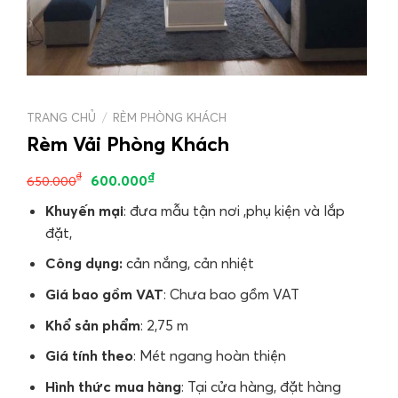
TRANG CHỦ
/
RÈM PHÒNG KHÁCH
Rèm Vải Phòng Khách
₫
₫
600.000
650.000
Khuyến mại
: đưa mẫu tận nơi ,phụ kiện và lắp
đặt,
Công dụng:
cản nắng, cản nhiệt
Giá bao gồm VAT
: Chưa bao gồm VAT
Khổ sản phẩm
: 2,75 m
Giá tính theo
: Mét ngang hoàn thiện
Hình thức mua hàng
: Tại cửa hàng, đặt hàng