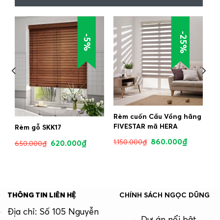
-25%
-5%
g
Rèm cuốn Cầu Vồng hãng
FIVESTAR mã HERA
Rèm gỗ SKK17
860.000
₫
1.150.000
₫
620.000
₫
650.000
₫
THÔNG TIN LIÊN HỆ
CHÍNH SÁCH NGỌC DŨNG
Địa chỉ: Số 105 Nguyễn
Dự án nổi bật