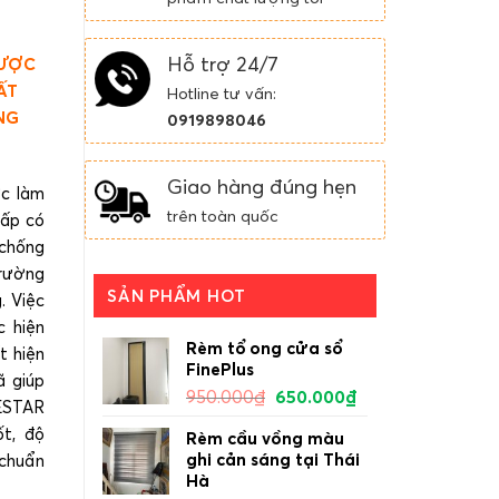
Hỗ trợ 24/7
ĐƯỢC
ẤT
Hotline tư vấn:
NG
0919898046
Giao hàng đúng hẹn
c làm
trên toàn quốc
cấp có
chống
trường
SẢN PHẨM HOT
. Việc
 hiện
Rèm tổ ong cửa sổ
t hiện
FinePlus
ã giúp
950.000
₫
650.000
₫
ESTAR
t, độ
Rèm cầu vồng màu
ghi cản sáng tại Thái
 chuẩn
Hà