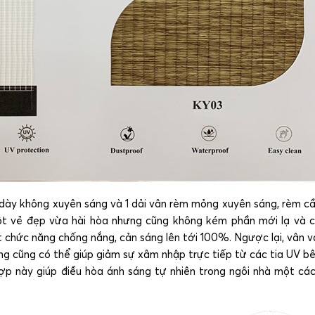
 dày không xuyên sáng và 1 dải vân rèm mỏng xuyên sáng, rèm c
t vẻ đẹp vừa hài hòa nhưng cũng không kém phần mới lạ và 
 chức năng chống nắng, cản sáng lên tới 100%. Ngược lại, vân v
g cũng có thể giúp giảm sự xâm nhập trực tiếp từ các tia UV b
ợp này giúp điều hòa ánh sáng tự nhiên trong ngôi nhà một cá