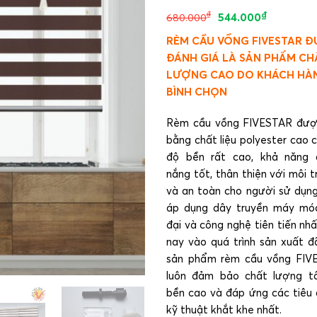
₫
₫
544.000
680.000
RÈM CẦU VỒNG FIVESTAR 
ĐÁNH GIÁ LÀ SẢN PHẨM CH
LƯỢNG CAO DO KHÁCH HÀ
BÌNH CHỌN
Rèm cầu vồng FIVESTAR đượ
bằng chất liệu polyester cao 
độ bền rất cao, khả năng 
nắng tốt, thân thiện với môi 
và an toàn cho người sử dụng
áp dụng dây truyền máy móc
đại và công nghệ tiên tiến nhấ
nay vào quá trình sản xuất đ
sản phẩm rèm cầu vồng FIV
luôn đảm bảo chất lượng tố
bền cao và đáp ứng các tiêu
kỹ thuật khắt khe nhất.