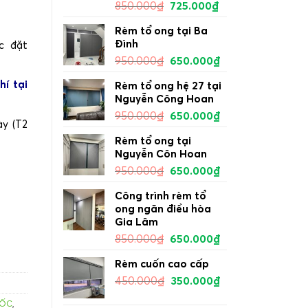
850.000
₫
725.000
₫
Rèm tổ ong tại Ba
Đình
c đặt
950.000
₫
650.000
₫
í tại
Rèm tổ ong hệ 27 tại
Nguyễn Công Hoan
950.000
₫
650.000
₫
ày (T2
Rèm tổ ong tại
Nguyễn Côn Hoan
950.000
₫
650.000
₫
STAR mã KENYA số lượng
Công trình rèm tổ
ong ngăn điều hòa
Gia Lâm
850.000
₫
650.000
₫
Rèm cuốn cao cấp
450.000
₫
350.000
₫
UỐC
,