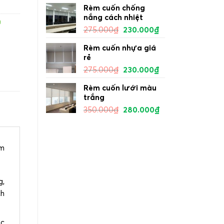
Rèm cuốn chống
nắng cách nhiệt
g
275.000
₫
230.000
₫
Rèm cuốn nhựa giá
rẻ
275.000
₫
230.000
₫
Rèm cuốn lưới màu
trắng
350.000
₫
280.000
₫
m
g,
ch
ợc