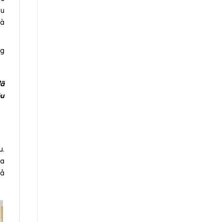
ầu
và
ng
đã
êu
u.
ra
hả