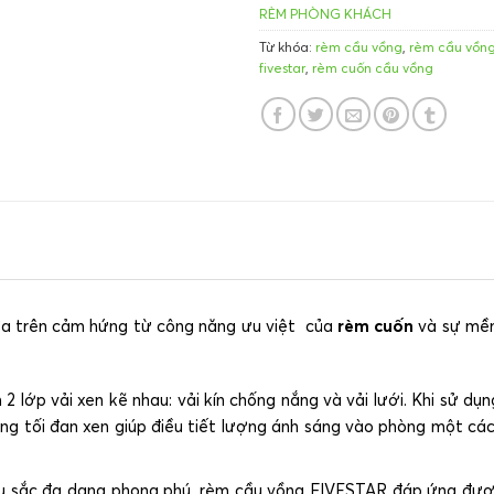
RÈM PHÒNG KHÁCH
Từ khóa:
rèm cầu vồng
,
rèm cầu vồn
fivestar
,
rèm cuốn cầu vồng
ựa trên cảm hứng từ công năng ưu việt của
rèm cuốn
và sự mề
 lớp vải xen kẽ nhau: vải kín chống nắng và vải lưới. Khi sử dụn
áng tối đan xen giúp điều tiết lượng ánh sáng vào phòng một cá
u sắc đa dạng phong phú, rèm cầu vồng FIVESTAR đáp ứng đư