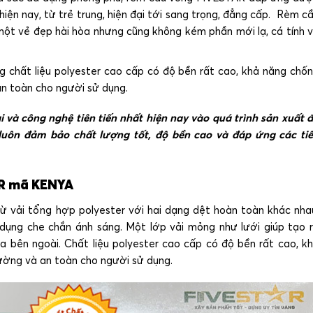
hiện nay, từ trẻ trung, hiện đại tới sang trọng, đẳng cấp. Rèm c
ột vẻ đẹp hài hòa nhưng cũng không kém phần mới lạ, cá tính 
chất liệu polyester cao cấp có độ bền rất cao, khả năng chố
an toàn cho người sử dụng.
 và công nghệ tiên tiến nhất hiện nay vào quá trình sản xuất 
uôn đảm bảo chất lượng tốt, độ bền cao và đáp ứng các ti
AR mã KENYA
vải tổng hợp polyester với hai dạng dệt hoàn toàn khác nha
 dụng che chắn ánh sáng. Một lớp vải mỏng như lưới giúp tạo 
a bên ngoài. Chất liệu polyester cao cấp có độ bền rất cao, k
rường và an toàn cho người sử dụng.