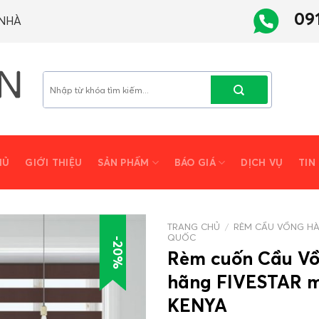
09
 NHÀ
Tìm
kiếm:
HỦ
GIỚI THIỆU
SẢN PHẨM
BÁO GIÁ
DỊCH VỤ
TIN
TRANG CHỦ
/
RÈM CẦU VỒNG H
QUỐC
-20%
Rèm cuốn Cầu V
hãng FIVESTAR 
KENYA