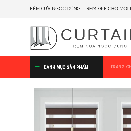
Skip
RÈM CỬA NGỌC DŨNG ︱RÈM ĐẸP CHO MỌI
to
content
TRANG C
DANH MỤC SẢN PHẨM