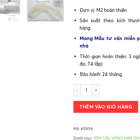
Đơn vị: M2 hoàn thiện
Sản xuất theo kích thướ
hàng
Mang Mẫu tư vấn miễn ph
nhà
Thời gian hoàn thiện: 3 ng
đo, T4 lắp)
Bảo hành: 24 tháng
Rèm cuốn Cầu Vồng hãng FIVE
THÊM VÀO GIỎ HÀNG
Mã:
KENYA
Danh mục:
RÈM CẦU VỒNG HÀN Q