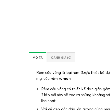
MÔ TẢ
ĐÁNH GIÁ (0)
Rèm cầu vồng là loại rèm được thiết kế d
mại của
rèm roman
.
Rèm cầu vồng có thiết kế đơn giản gồm 2
2 lớp vải này sẽ tạo ra những khoảng s
linh hoạt.
Với vẻ đẹp độc đáo, ấn tượng cùng mà