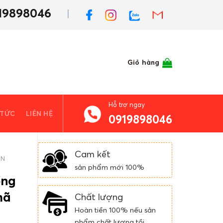
19898046
Giỏ hàng
Hỗ trợ ngay
 TỨC
LIÊN HỆ
0919898046
Cam kết
ÀN
sản phẩm mới 100%
ồng
mã
Chất lượng
Hoàn tiền 100% nếu sản
phẩm chất lượng tồi