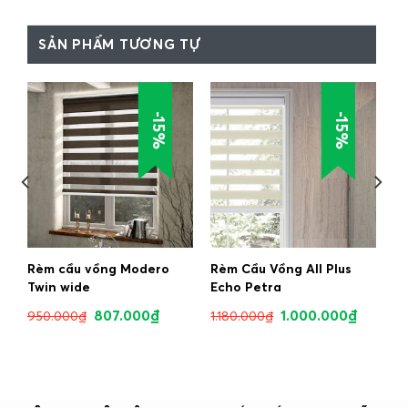
SẢN PHẨM TƯƠNG TỰ
-15%
-15%
Rèm cầu vồng Modero
Rèm Cầu Vồng All Plus
Twin wide
Echo Petra
807.000
₫
1.000.000
₫
950.000
₫
1.180.000
₫