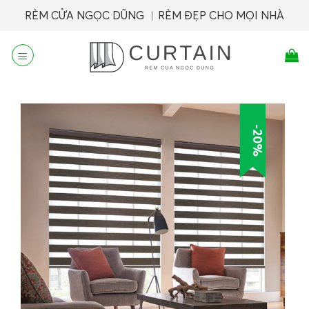
Skip
RÈM CỬA NGỌC DŨNG ︱RÈM ĐẸP CHO MỌI NHÀ
to
content
-20%