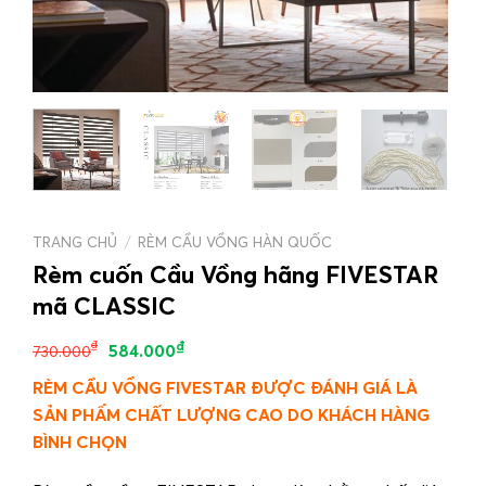
TRANG CHỦ
/
RÈM CẦU VỒNG HÀN QUỐC
Rèm cuốn Cầu Vồng hãng FIVESTAR
mã CLASSIC
₫
₫
584.000
730.000
RÈM CẦU VỒNG FIVESTAR ĐƯỢC ĐÁNH GIÁ LÀ
SẢN PHẨM CHẤT LƯỢNG CAO DO KHÁCH HÀNG
BÌNH CHỌN