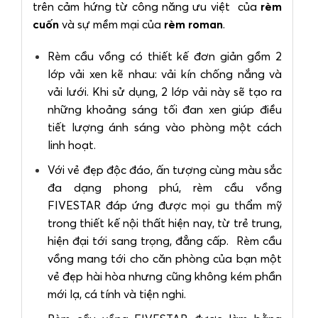
trên cảm hứng từ công năng ưu việt của
rèm
cuốn
và sự mềm mại của
rèm roman
.
Rèm cầu vồng có thiết kế đơn giản gồm 2
lớp vải xen kẽ nhau: vải kín chống nắng và
vải lưới. Khi sử dụng, 2 lớp vải này sẽ tạo ra
những khoảng sáng tối đan xen giúp điều
tiết lượng ánh sáng vào phòng một cách
linh hoạt.
Với vẻ đẹp độc đáo, ấn tượng cùng màu sắc
đa dạng phong phú, rèm cầu vồng
FIVESTAR đáp ứng được mọi gu thẩm mỹ
trong thiết kế nội thất hiện nay, từ trẻ trung,
hiện đại tới sang trọng, đẳng cấp. Rèm cầu
vồng mang tới cho căn phòng của bạn một
vẻ đẹp hài hòa nhưng cũng không kém phần
mới lạ, cá tính và tiện nghi.