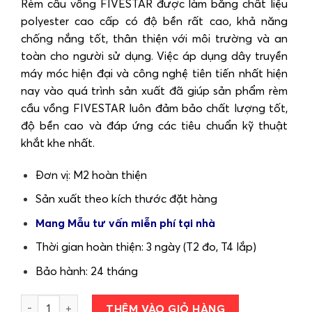
Rèm cầu vồng FIVESTAR được làm bằng chất liệu
polyester cao cấp có độ bền rất cao, khả năng
chống nắng tốt, thân thiện với môi trường và an
toàn cho người sử dụng. Việc áp dụng dây truyền
máy móc hiện đại và công nghệ tiên tiến nhất hiện
nay vào quá trình sản xuất đã giúp sản phẩm rèm
cầu vồng FIVESTAR luôn đảm bảo chất lượng tốt,
độ bền cao và đáp ứng các tiêu chuẩn kỹ thuật
khắt khe nhất.
Đơn vị: M2 hoàn thiện
Sản xuất theo kích thước đặt hàng
Mang Mẫu tư vấn miễn phí tại nhà
Thời gian hoàn thiện: 3 ngày (T2 đo, T4 lắp)
Bảo hành: 24 tháng
Rèm cuốn Cầu Vồng hãng FIVESTAR mã CLASSIC số lượng
THÊM VÀO GIỎ HÀNG