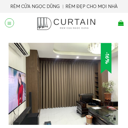
Skip
RÈM CỬA NGỌC DŨNG ︱RÈM ĐẸP CHO MỌI NHÀ
to
content
-16%