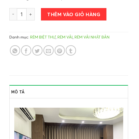
Rèm vải Nhật Depo Cao Cấp T709-08 số lượng
THÊM VÀO GIỎ HÀNG
Danh mục:
RÈM BIỆT THỰ
,
RÈM VẢI
,
RÈM VẢI NHẬT BẢN
MÔ TẢ