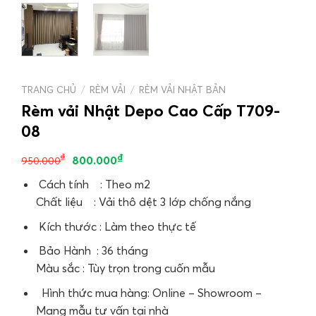
TRANG CHỦ
/
RÈM VẢI
/
RÈM VẢI NHẬT BẢN
Rèm vải Nhật Depo Cao Cấp T709-
08
₫
₫
800.000
950.000
Cách tính : Theo m2
Chất liệu : Vải thô dệt 3 lớp chống nắng
Kích thước : Làm theo thực tế
Bảo Hành : 36 tháng
Màu sắc : Tùy trọn trong cuốn mẫu
Hình thức mua hàng: Online – Showroom –
Mang mẫu tư vấn tại nhà