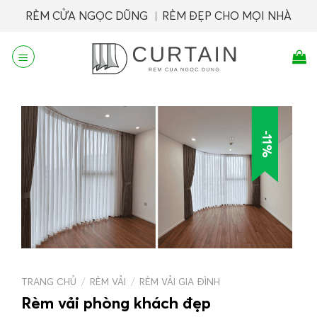
Skip
RÈM CỬA NGỌC DŨNG ︱RÈM ĐẸP CHO MỌI NHÀ
to
content
-11%
TRANG CHỦ
/
RÈM VẢI
/
RÈM VẢI GIA ĐÌNH
Rèm vải phòng khách đẹp