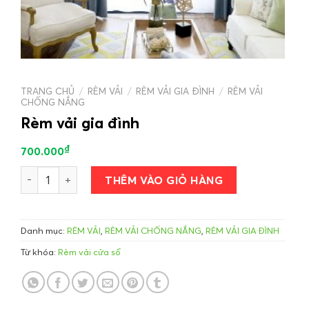
TRANG CHỦ
/
RÈM VẢI
/
RÈM VẢI GIA ĐÌNH
/
RÈM VẢI
CHỐNG NẮNG
Rèm vải gia đình
₫
700.000
Rèm vải gia đình số lượng
THÊM VÀO GIỎ HÀNG
Danh mục:
RÈM VẢI
,
RÈM VẢI CHỐNG NẮNG
,
RÈM VẢI GIA ĐÌNH
Từ khóa:
Rèm vải cửa sổ