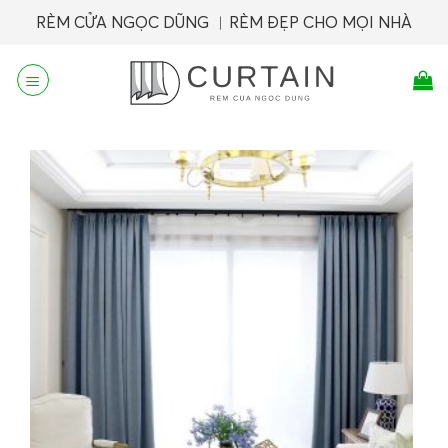
Skip
RÈM CỬA NGỌC DŨNG ︱RÈM ĐẸP CHO MỌI NHÀ
to
content