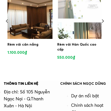
Rèm vải cản nắng
Rèm vải Hàn Quốc cao
cấp
1.100.000
₫
550.000
₫
THÔNG TIN LIÊN HỆ
CHÍNH SÁCH NGỌC DŨNG
Địa chỉ: Số 105 Nguyễn
Dự án nổi bật
Ngọc Nại - Q.Thanh
Chính sách hoạt
Xuân - Hà Nội