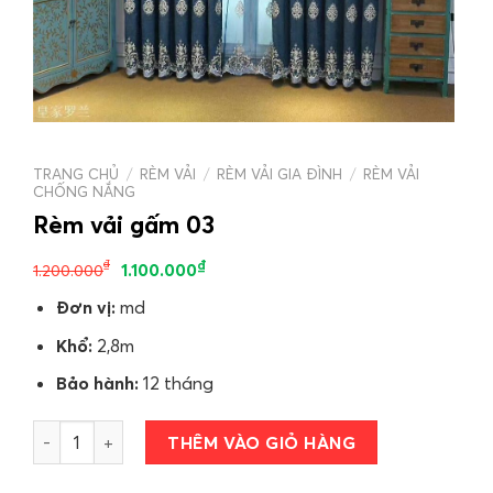
TRANG CHỦ
/
RÈM VẢI
/
RÈM VẢI GIA ĐÌNH
/
RÈM VẢI
CHỐNG NẮNG
Rèm vải gấm 03
₫
₫
1.100.000
1.200.000
Đơn vị:
md
Khổ:
2,8m
Bảo hành:
12 tháng
Rèm vải gấm 03 số lượng
THÊM VÀO GIỎ HÀNG